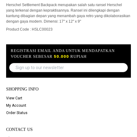
Herschel Settlement Backpack merupakan salah satu ransel Herschel
yang terkenal dengan kepraktisannya. Ransel ini dilengkapi dengan
kantung dibagian depan yang menambah gaya retro yang dikolaborasikan
dengan gaya modern. Dimensi: 17" x 12" x 9"
Product Code : HSLC00023
REGISTRASI EMAIL ANDA UNTUK MENDAPATKAN
50.000
VOUCHER SEBESAR
RUPIAH
SHOPPING INFO
View Cart
My Account
Order Status
CONTACT US