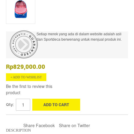
Setiap merek yang ada di dalam website adalah asli
dan Sportdeca berwenang untuk menjual produk ini.
Rp829,000.00
ADD TO WISHLIST
Be the first to review this
product
ADD TO CART
Qty:
Share Facebook
Share on Twitter
DESCRIPTION