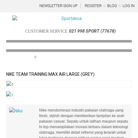
NEWSLETTER SIGN UP
REGISTER
BLOG
LOG IN
021 998 SPORT (77678)
CUSTOMER SERVICE
0
Menu
NIKE TEAM TRAINING MAX AIR LARGE (GREY)
Nike mendominasi industri pakaian olahraga yang
fresh, stylish dengan memberikan tampilan ke arah
pakaian casual. Sepatu untuk latihan maupun sepatu
hi-top menampilakan inovasi terbaru dalam teknologi
olahraga, memiliki detail refrensi yang terarah untuk
tetap terdepan dengan pilihan warna yang modern