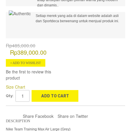
dan dinamis..
Setiap merek yang ada di dalam website adalah asli
dan Sportdeca berwenang untuk menjual produk ini.
Rp485,000.00
Rp389,000.00
ADD TO WISHLIST
Be the first to review this
product
Size Chart
Qty:
ADD TO CART
Share Facebook
Share on Twitter
DESCRIPTION
Nike Team Training Max Air Large (Grey)