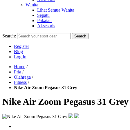
Wanita
Lihat Semua Wanita
Sepatu
Pakaian
Aksesoris
Search:
Search
Register
Blog
Log In
Home
/
Pria
/
Olahraga
/
Fitness
/
Nike Air Zoom Pegasus 31 Grey
Nike Air Zoom Pegasus 31 Grey