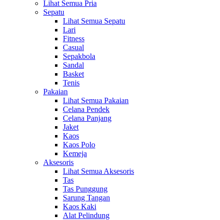
Lihat Semua Pria
Sepatu
Lihat Semua Sepatu
Lari
Fitness
Casual
Sepakbola
Sandal
Basket
Tenis
Pakaian
Lihat Semua Pakaian
Celana Pendek
Celana Panjang
Jaket
Kaos
Kaos Polo
Kemeja
Aksesoris
Lihat Semua Aksesoris
Tas
Tas Punggung
Sarung Tangan
Kaos Kaki
Alat Pelindung