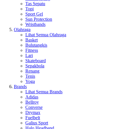
Tas Sepatu
Topi
Sport Gel
Sun Protection
Wristbands
Olahraga
Lihat Semua Olahraga
Basket
Bulutangkis
Fitness
Lari
Skateboard
Sepakbola
Renang
Tenis
Yoga
Brands
Lihat Semua Brands
Adidas
Bellroy
Converse
Drymax
Fuelbelt
Galius Sport
Halo Headband