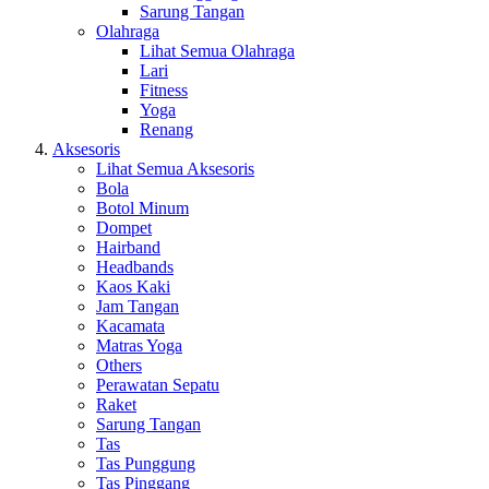
Sarung Tangan
Olahraga
Lihat Semua Olahraga
Lari
Fitness
Yoga
Renang
Aksesoris
Lihat Semua Aksesoris
Bola
Botol Minum
Dompet
Hairband
Headbands
Kaos Kaki
Jam Tangan
Kacamata
Matras Yoga
Others
Perawatan Sepatu
Raket
Sarung Tangan
Tas
Tas Punggung
Tas Pinggang