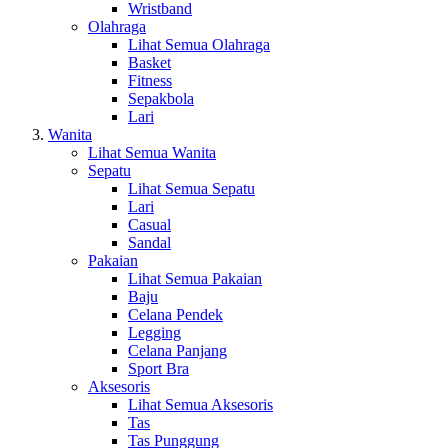
Wristband
Olahraga
Lihat Semua Olahraga
Basket
Fitness
Sepakbola
Lari
Wanita
Lihat Semua Wanita
Sepatu
Lihat Semua Sepatu
Lari
Casual
Sandal
Pakaian
Lihat Semua Pakaian
Baju
Celana Pendek
Legging
Celana Panjang
Sport Bra
Aksesoris
Lihat Semua Aksesoris
Tas
Tas Punggung