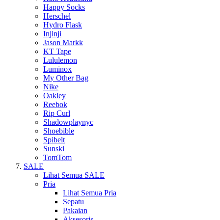
Happy Socks
Herschel
Hydro Flask
Injinji
Jason Markk
KT Tape
Lululemon
Luminox
My Other Bag
Nike
Oakley
Reebok
Rip Curl
Shadowplaynyc
Shoebible
Spibelt
Sunski
TomTom
SALE
Lihat Semua SALE
Pria
Lihat Semua Pria
Sepatu
Pakaian
Aksesoris