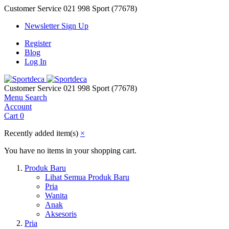
Customer Service
021 998 Sport (77678)
Newsletter Sign Up
Register
Blog
Log In
Customer Service
021 998 Sport (77678)
Menu
Search
Account
Cart
0
Recently added item(s)
×
You have no items in your shopping cart.
Produk Baru
Lihat Semua Produk Baru
Pria
Wanita
Anak
Aksesoris
Pria