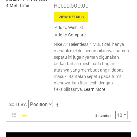
Rp699,000.00
VIEW DETAILS
Add to Wishlist
Add to Compare
Nike Air Relentless 4 MSL tidak hanya
menarik melalui penampilannya, namun
sepatu ini juga nyaman digunakan
berkat bahan mesh pada bagian
atasnya yang membuat angin dapat
masuk. Bantalan sepatu pada tumit
menawarkan fitur lebih dengan
fleksibilitasnya.
Learn More
SORT BY
8 Item(s)