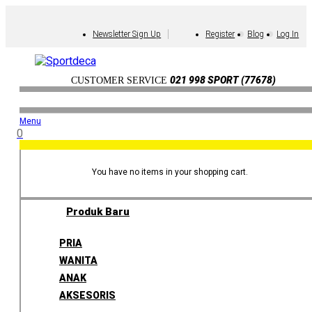
Newsletter Sign Up
Register
Blog
Log In
021 998 SPORT (77678)
CUSTOMER SERVICE
Menu
0
You have no items in your shopping cart.
Produk Baru
PRIA
WANITA
ANAK
AKSESORIS