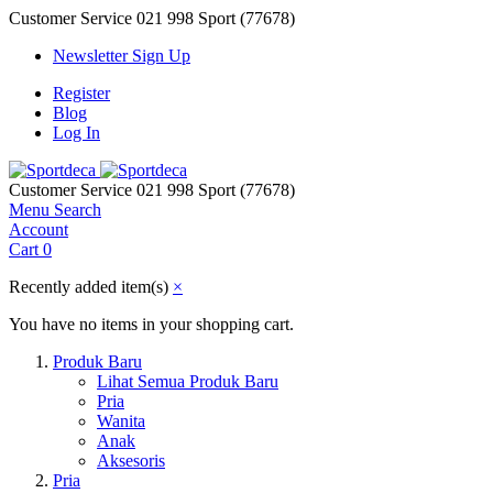
Customer Service
021 998 Sport (77678)
Newsletter Sign Up
Register
Blog
Log In
Customer Service
021 998 Sport (77678)
Menu
Search
Account
Cart
0
Recently added item(s)
×
You have no items in your shopping cart.
Produk Baru
Lihat Semua Produk Baru
Pria
Wanita
Anak
Aksesoris
Pria