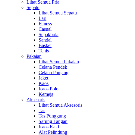
Lihat Semua Pria
Sepatu
Lihat Semua Sepatu
Lari
Fitness
Casual
Sepakbola
Sandal
Basket
Tenis
Pakaian
Lihat Semua Pakaian
Celana Pendek
Celana Panjang
Jaket
Kaos
Kaos Polo
Kemeja
Aksesoris
Lihat Semua Aksesoris
Tas
Tas Punggung
Sarung Tangan
Kaos Kaki
Alat Pelindung