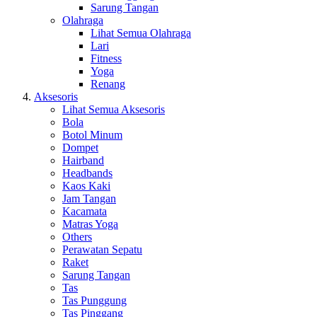
Sarung Tangan
Olahraga
Lihat Semua Olahraga
Lari
Fitness
Yoga
Renang
Aksesoris
Lihat Semua Aksesoris
Bola
Botol Minum
Dompet
Hairband
Headbands
Kaos Kaki
Jam Tangan
Kacamata
Matras Yoga
Others
Perawatan Sepatu
Raket
Sarung Tangan
Tas
Tas Punggung
Tas Pinggang