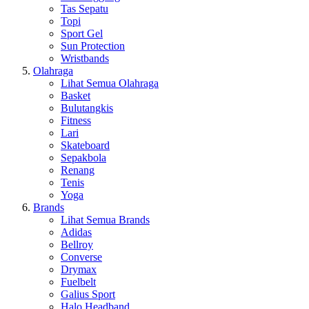
Tas Sepatu
Topi
Sport Gel
Sun Protection
Wristbands
Olahraga
Lihat Semua Olahraga
Basket
Bulutangkis
Fitness
Lari
Skateboard
Sepakbola
Renang
Tenis
Yoga
Brands
Lihat Semua Brands
Adidas
Bellroy
Converse
Drymax
Fuelbelt
Galius Sport
Halo Headband