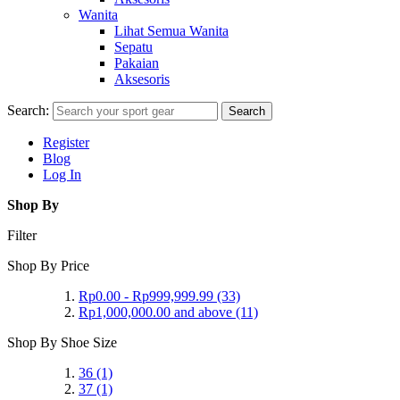
Wanita
Lihat Semua Wanita
Sepatu
Pakaian
Aksesoris
Search:
Search
Register
Blog
Log In
Shop By
Filter
Shop By Price
Rp0.00
-
Rp999,999.99
(33)
Rp1,000,000.00
and above
(11)
Shop By Shoe Size
36
(1)
37
(1)