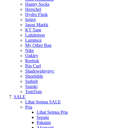
Happy Socks
Herschel
Hydro Flask
Injinji
Jason Markk
KT Tape
Lululemon
Luminox
My Other Bag
Nike
Oakley
Reebok
Rip Curl
Shadowplaynyc
Shoebible
Spibelt
Sunski
TomTom
SALE
Lihat Semua SALE
Pria
Lihat Semua Pria
Sepatu
Pakaian
Aksesoris