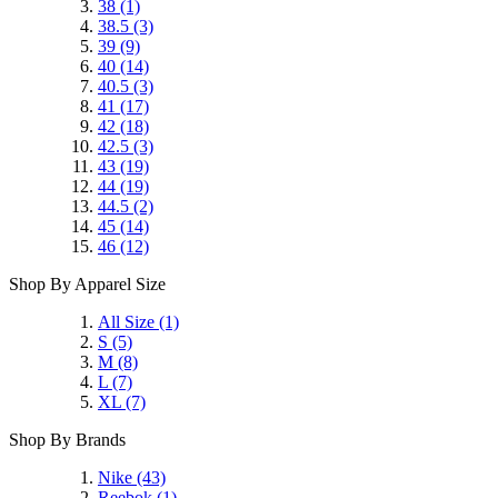
38
(1)
38.5
(3)
39
(9)
40
(14)
40.5
(3)
41
(17)
42
(18)
42.5
(3)
43
(19)
44
(19)
44.5
(2)
45
(14)
46
(12)
Shop By Apparel Size
All Size
(1)
S
(5)
M
(8)
L
(7)
XL
(7)
Shop By Brands
Nike
(43)
Reebok
(1)