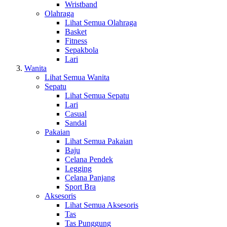
Wristband
Olahraga
Lihat Semua Olahraga
Basket
Fitness
Sepakbola
Lari
Wanita
Lihat Semua Wanita
Sepatu
Lihat Semua Sepatu
Lari
Casual
Sandal
Pakaian
Lihat Semua Pakaian
Baju
Celana Pendek
Legging
Celana Panjang
Sport Bra
Aksesoris
Lihat Semua Aksesoris
Tas
Tas Punggung