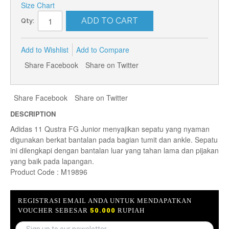
Size Chart
ADD TO CART
Qty:
Add to Wishlist
Add to Compare
Share Facebook
Share on Twitter
Share Facebook
Share on Twitter
DESCRIPTION
Adidas 11 Qustra FG Junior menyajikan sepatu yang nyaman
digunakan berkat bantalan pada bagian tumit dan ankle. Sepatu
ini dilengkapi dengan bantalan luar yang tahan lama dan pijakan
yang baik pada lapangan.
Product Code : M19896
REGISTRASI EMAIL ANDA UNTUK MENDAPATKAN
VOUCHER SEBESAR
50.000
RUPIAH