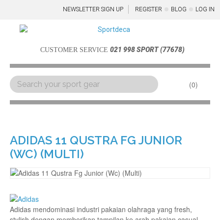
NEWSLETTER SIGN UP
REGISTER
BLOG
LOG IN
021 998 SPORT (77678)
CUSTOMER SERVICE
0
Menu
ADIDAS 11 QUSTRA FG JUNIOR
(WC) (MULTI)
Adidas mendominasi industri pakaian olahraga yang fresh,
stylish dengan memberikan tampilan ke arah pakaian casual.