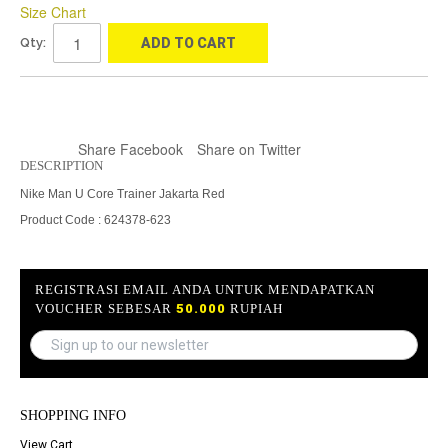
Size Chart
Qty:
ADD TO CART
Share Facebook
Share on Twitter
DESCRIPTION
Nike Man U Core Trainer Jakarta Red
Product Code : 624378-623
REGISTRASI EMAIL ANDA UNTUK MENDAPATKAN
VOUCHER SEBESAR
50.000
RUPIAH
SHOPPING INFO
View Cart