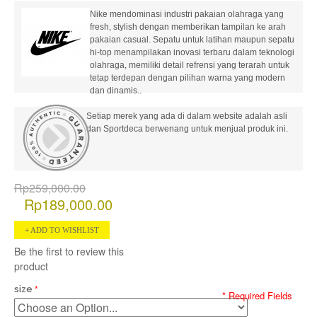
Nike mendominasi industri pakaian olahraga yang
fresh, stylish dengan memberikan tampilan ke arah
pakaian casual. Sepatu untuk latihan maupun sepatu
hi-top menampilakan inovasi terbaru dalam teknologi
olahraga, memiliki detail refrensi yang terarah untuk
tetap terdepan dengan pilihan warna yang modern
dan dinamis..
Setiap merek yang ada di dalam website adalah asli
dan Sportdeca berwenang untuk menjual produk ini.
Rp259,000.00
Rp189,000.00
ADD TO WISHLIST
Be the first to review this
product
size
* Required Fields