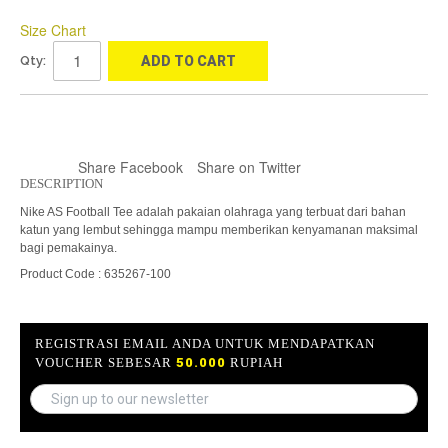
Size Chart
Qty:
ADD TO CART
Share Facebook
Share on Twitter
DESCRIPTION
Nike AS Football Tee adalah pakaian olahraga yang terbuat dari bahan
katun yang lembut sehingga mampu memberikan kenyamanan maksimal
bagi pemakainya.
Product Code : 635267-100
REGISTRASI EMAIL ANDA UNTUK MENDAPATKAN
VOUCHER SEBESAR
50.000
RUPIAH