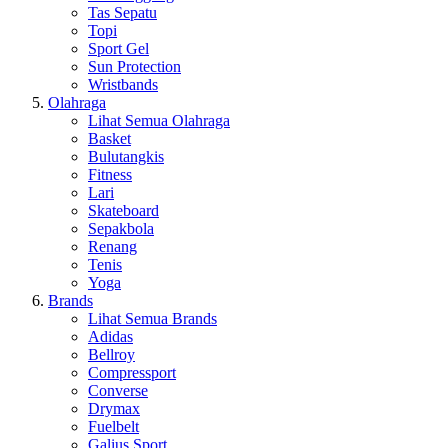
Tas Sepatu
Topi
Sport Gel
Sun Protection
Wristbands
Olahraga
Lihat Semua Olahraga
Basket
Bulutangkis
Fitness
Lari
Skateboard
Sepakbola
Renang
Tenis
Yoga
Brands
Lihat Semua Brands
Adidas
Bellroy
Compressport
Converse
Drymax
Fuelbelt
Galius Sport