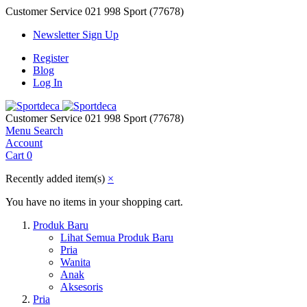
Customer Service
021 998 Sport (77678)
Newsletter Sign Up
Register
Blog
Log In
Customer Service
021 998 Sport (77678)
Menu
Search
Account
Cart
0
Recently added item(s)
×
You have no items in your shopping cart.
Produk Baru
Lihat Semua Produk Baru
Pria
Wanita
Anak
Aksesoris
Pria