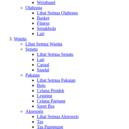
Wristband
Olahraga
Lihat Semua Olahraga
Basket
Fitness
Sepakbola
Lari
Wanita
Lihat Semua Wanita
Sepatu
Lihat Semua Sepatu
Lari
Casual
Sandal
Pakaian
Lihat Semua Pakaian
Baju
Celana Pendek
Legging
Celana Panjang
Sport Bra
Aksesoris
Lihat Semua Aksesoris
Tas
Tas Punggung