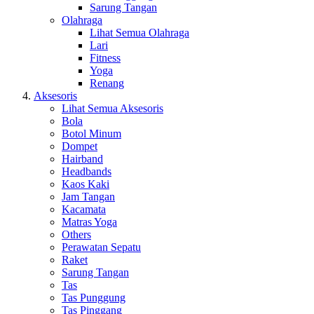
Sarung Tangan
Olahraga
Lihat Semua Olahraga
Lari
Fitness
Yoga
Renang
Aksesoris
Lihat Semua Aksesoris
Bola
Botol Minum
Dompet
Hairband
Headbands
Kaos Kaki
Jam Tangan
Kacamata
Matras Yoga
Others
Perawatan Sepatu
Raket
Sarung Tangan
Tas
Tas Punggung
Tas Pinggang