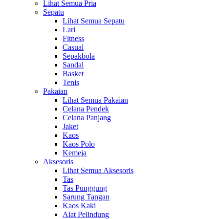
Lihat Semua Pria
Sepatu
Lihat Semua Sepatu
Lari
Fitness
Casual
Sepakbola
Sandal
Basket
Tenis
Pakaian
Lihat Semua Pakaian
Celana Pendek
Celana Panjang
Jaket
Kaos
Kaos Polo
Kemeja
Aksesoris
Lihat Semua Aksesoris
Tas
Tas Punggung
Sarung Tangan
Kaos Kaki
Alat Pelindung