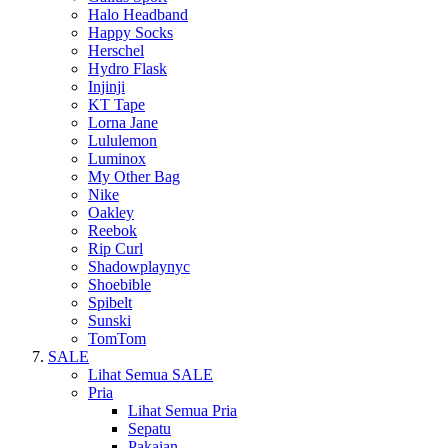
Halo Headband
Happy Socks
Herschel
Hydro Flask
Injinji
KT Tape
Lorna Jane
Lululemon
Luminox
My Other Bag
Nike
Oakley
Reebok
Rip Curl
Shadowplaynyc
Shoebible
Spibelt
Sunski
TomTom
SALE
Lihat Semua SALE
Pria
Lihat Semua Pria
Sepatu
Pakaian