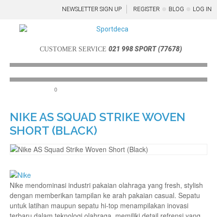
NEWSLETTER SIGN UP
REGISTER
BLOG
LOG IN
021 998 SPORT (77678)
CUSTOMER SERVICE
0
Menu
NIKE AS SQUAD STRIKE WOVEN
SHORT (BLACK)
Nike mendominasi industri pakaian olahraga yang fresh, stylish
dengan memberikan tampilan ke arah pakaian casual. Sepatu
untuk latihan maupun sepatu hi-top menampilakan inovasi
terbaru dalam teknologi olahraga, memiliki detail refrensi yang