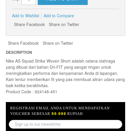
Add to Wishlist
Add to Compare
Share Facebook
Share on Twitter
Share Facebook
Share on Twitter
DESCRIPTION
Nike AS Squad Strike Woven Short adalah celana olahraga
yang dibuat dari bahan Dri-FIT yang sangat ringan untuk
meningkatkan performa dan kenyamanan Anda di lapangan.
Kain lentur memberikan fit yang pas membuat aliran udara yang
baik ketika beraktivitas.
Product Code : 624148-451
REGISTRASI EMAIL ANDA UNTUK MENDAPATKAN
VOUCHER SEBESAR
50.000
RUPIAH