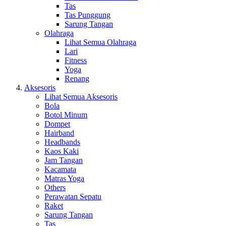
Tas
Tas Punggung
Sarung Tangan
Olahraga
Lihat Semua Olahraga
Lari
Fitness
Yoga
Renang
Aksesoris
Lihat Semua Aksesoris
Bola
Botol Minum
Dompet
Hairband
Headbands
Kaos Kaki
Jam Tangan
Kacamata
Matras Yoga
Others
Perawatan Sepatu
Raket
Sarung Tangan
Tas