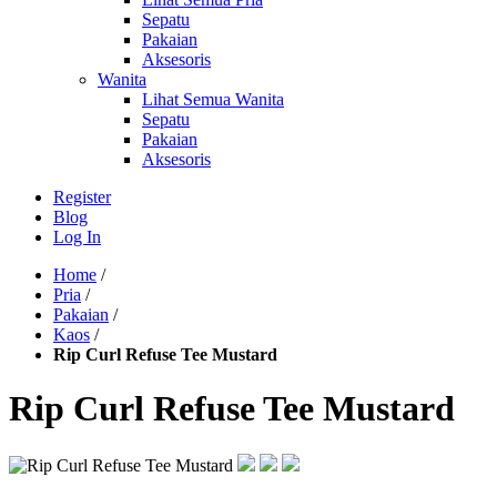
Sepatu
Pakaian
Aksesoris
Wanita
Lihat Semua Wanita
Sepatu
Pakaian
Aksesoris
Register
Blog
Log In
Home
/
Pria
/
Pakaian
/
Kaos
/
Rip Curl Refuse Tee Mustard
Rip Curl Refuse Tee Mustard