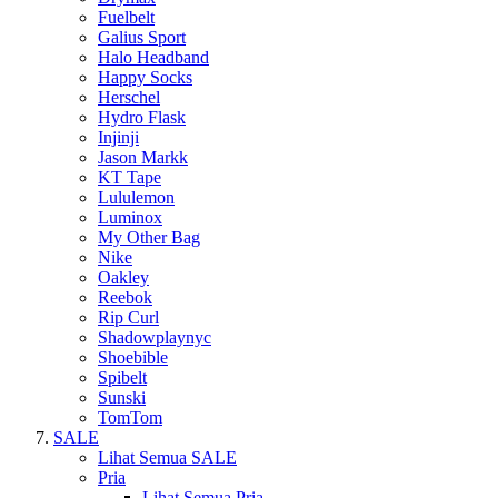
Fuelbelt
Galius Sport
Halo Headband
Happy Socks
Herschel
Hydro Flask
Injinji
Jason Markk
KT Tape
Lululemon
Luminox
My Other Bag
Nike
Oakley
Reebok
Rip Curl
Shadowplaynyc
Shoebible
Spibelt
Sunski
TomTom
SALE
Lihat Semua SALE
Pria
Lihat Semua Pria