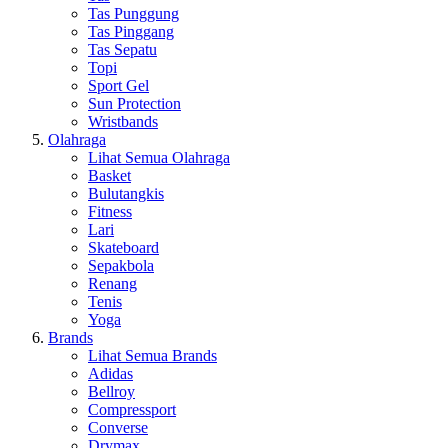
Tas Punggung
Tas Pinggang
Tas Sepatu
Topi
Sport Gel
Sun Protection
Wristbands
Olahraga
Lihat Semua Olahraga
Basket
Bulutangkis
Fitness
Lari
Skateboard
Sepakbola
Renang
Tenis
Yoga
Brands
Lihat Semua Brands
Adidas
Bellroy
Compressport
Converse
Drymax