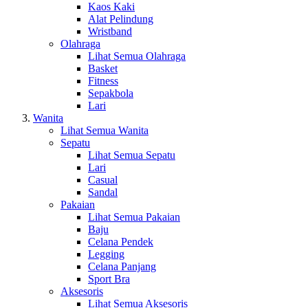
Kaos Kaki
Alat Pelindung
Wristband
Olahraga
Lihat Semua Olahraga
Basket
Fitness
Sepakbola
Lari
Wanita
Lihat Semua Wanita
Sepatu
Lihat Semua Sepatu
Lari
Casual
Sandal
Pakaian
Lihat Semua Pakaian
Baju
Celana Pendek
Legging
Celana Panjang
Sport Bra
Aksesoris
Lihat Semua Aksesoris