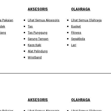
AKSESORIS
OLAHRAGA
a Pakaian
Lihat Semua Aksesoris
Lihat Semua Olahraga
ndek
Tas
Basket
jang
Tas Punggung
Fitness
Sarung Tangan
Sepakbola
Kaos Kaki
Lari
Alat Pelindung
Wristband
AKSESORIS
OLAHRAGA