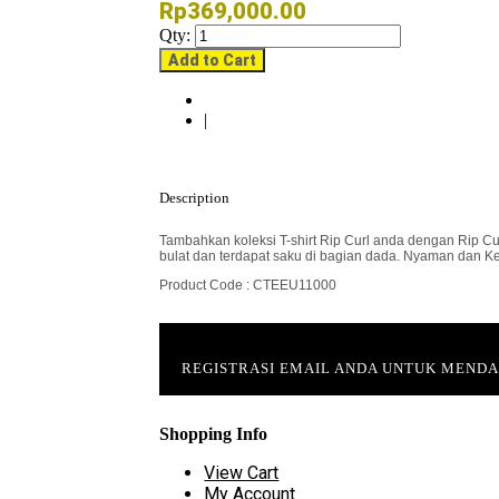
Rp369,000.00
Qty:
Add to Cart
|
Description
Tambahkan koleksi T-shirt Rip Curl anda dengan Rip Cur
bulat dan terdapat saku di bagian dada. Nyaman dan Ke
Product Code : CTEEU11000
REGISTRASI EMAIL ANDA UNTUK MEND
Shopping Info
View Cart
My Account