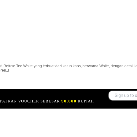
l Refuse Tee White yang terbuat dari katun kaos, berwarna White, dengan detail 
ren..!
APATKAN VOUCHER SEBESAR
50.000
RUPIAH