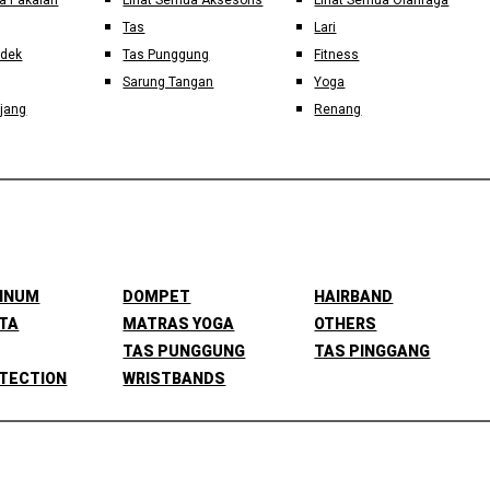
a Pakaian
Lihat Semua Aksesoris
Lihat Semua Olahraga
Tas
Lari
ndek
Tas Punggung
Fitness
Sarung Tangan
Yoga
jang
Renang
MINUM
DOMPET
HAIRBAND
TA
MATRAS YOGA
OTHERS
TAS PUNGGUNG
TAS PINGGANG
TECTION
WRISTBANDS