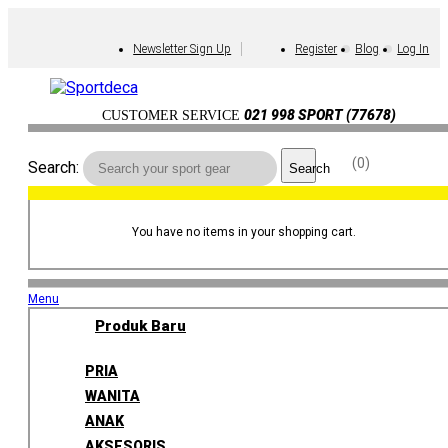
Newsletter Sign Up
Register
Blog
Log In
021 998 SPORT (77678)
CUSTOMER SERVICE
0
Search:
Search
You have no items in your shopping cart.
Menu
Produk Baru
PRIA
WANITA
ANAK
AKSESORIS