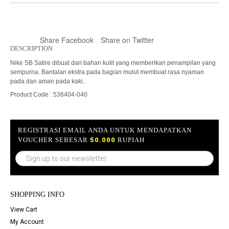
Share Facebook
Share on Twitter
DESCRIPTION
Nike SB Satire dibuat dari bahan kulit yang memberikan penampilan yang
sempurna. Bantalan ekstra pada bagian mulut membuat rasa nyaman
pada dan aman pada kaki.
Product Code : 536404-040
REGISTRASI EMAIL ANDA UNTUK MENDAPATKAN
VOUCHER SEBESAR
50.000
RUPIAH
SHOPPING INFO
View Cart
My Account