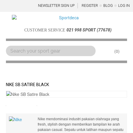
NEWSLETTER SIGN UP
REGISTER
BLOG
LOG IN
021 998 SPORT (77678)
CUSTOMER SERVICE
0
Menu
NIKE SB SATIRE BLACK
Nike mendominasi industri pakaian olahraga yang
fresh, stylish dengan memberikan tampilan ke arah
pakaian casual. Sepatu untuk latihan maupun sepatu