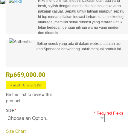
Nike mendominasi industri pakaian olahraga yang
fresh, stylish dengan memberikan tampilan ke arah
pakaian casual. Sepatu untuk latihan maupun sepatu
hi-top menampilakan inovasi terbaru dalam teknologi
olahraga, memiliki detail refrensi yang terarah untuk
tetap terdepan dengan pilihan warna yang modern
dan dinamis..
Setiap merek yang ada di dalam website adalah asli
dan Sportdeca berwenang untuk menjual produk ini.
Rp659,000.00
ADD TO WISHLIST
Be the first to review this
product
Size
* Required Fields
Size Chart