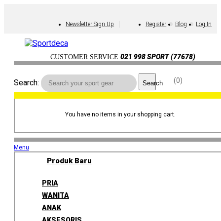
Newsletter Sign Up
Register
Blog
Log In
021 998 SPORT (77678)
CUSTOMER SERVICE
0
Search:
Search
You have no items in your shopping cart.
Menu
Produk Baru
PRIA
WANITA
ANAK
AKSESORIS