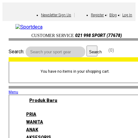
Newsletter Sign Up
Register
Blog
Log In
021 998 SPORT (77678)
CUSTOMER SERVICE
0
Search:
Search
You have no items in your shopping cart.
Menu
Produk Baru
PRIA
WANITA
ANAK
AKSESORIS