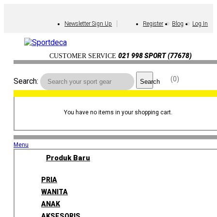
Newsletter Sign Up
Register
Blog
Log In
021 998 SPORT (77678)
CUSTOMER SERVICE
0
Search:
Search
You have no items in your shopping cart.
Menu
Produk Baru
PRIA
WANITA
ANAK
AKSESORIS