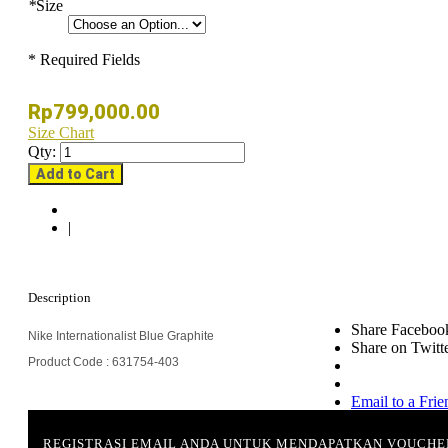
*
Size
* Required Fields
Rp799,000.00
Size Chart
Qty:
Add to Cart
|
Description
Share Faceboo
Nike Internationalist Blue Graphite
Share on Twitt
Product Code : 631754-403
Email to a Frie
REGISTRASI EMAIL ANDA UNTUK MENDAPATKAN VOUCHE