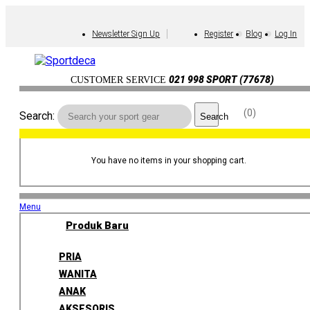
Newsletter Sign Up
Register
Blog
Log In
021 998 SPORT (77678)
CUSTOMER SERVICE
0
Search:
Search
You have no items in your shopping cart.
Menu
Produk Baru
PRIA
WANITA
ANAK
AKSESORIS