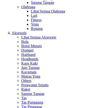
Sarung Tangan
Olahraga
Lihat Semua Olahraga
Lari
Fitness
Yoga
Renang
Aksesoris
Lihat Semua Aksesoris
Bola
Botol Minum
Dompet
Hairband
Headbands
Kaos Kaki
Jam Tangan
Kacamata
Matras Yoga
Others
Perawatan Sepatu
Raket
Sarung Tangan
Tas
Tas Punggung
Tas Pinggang