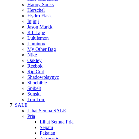
Happy Socks
Herschel
Hydro Flask
Injinji
Jason Markk
KT Tape
Lululemon
Luminox
My Other Bag
Nike
Oakley
Reebok
Rip Curl
Shadowplaynyc
Shoebible
Spibelt
Sunski
TomTom
SALE
Lihat Semua SALE
Pria
Lihat Semua Pria
Sepatu
Pakaian
Aksesoris