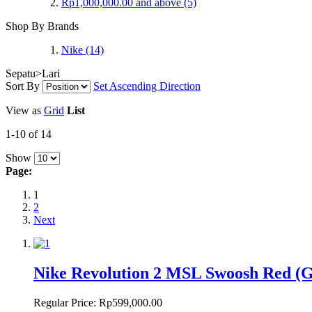
Rp1,000,000.00
and above
(5)
Shop By Brands
Nike
(14)
Sepatu>Lari
Sort By
Set Ascending Direction
View as
Grid
List
1-10 of 14
Show
Page:
1
2
Next
Nike Revolution 2 MSL Swoosh Red (G
Regular Price:
Rp599,000.00