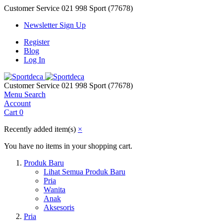
Customer Service
021 998 Sport (77678)
Newsletter Sign Up
Register
Blog
Log In
Customer Service
021 998 Sport (77678)
Menu
Search
Account
Cart
0
Recently added item(s)
×
You have no items in your shopping cart.
Produk Baru
Lihat Semua Produk Baru
Pria
Wanita
Anak
Aksesoris
Pria