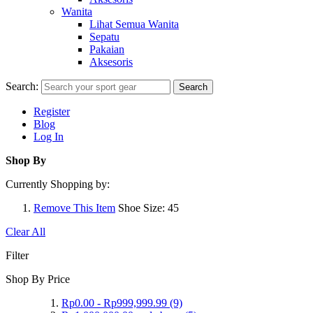
Wanita
Lihat Semua Wanita
Sepatu
Pakaian
Aksesoris
Search:
Search
Register
Blog
Log In
Shop By
Currently Shopping by:
Remove This Item
Shoe Size:
45
Clear All
Filter
Shop By Price
Rp0.00
-
Rp999,999.99
(9)