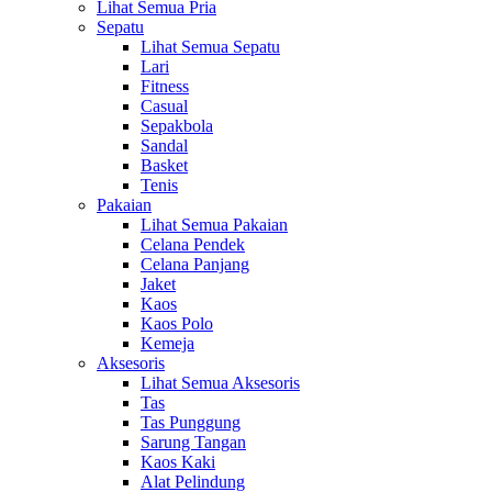
Lihat Semua Pria
Sepatu
Lihat Semua Sepatu
Lari
Fitness
Casual
Sepakbola
Sandal
Basket
Tenis
Pakaian
Lihat Semua Pakaian
Celana Pendek
Celana Panjang
Jaket
Kaos
Kaos Polo
Kemeja
Aksesoris
Lihat Semua Aksesoris
Tas
Tas Punggung
Sarung Tangan
Kaos Kaki
Alat Pelindung