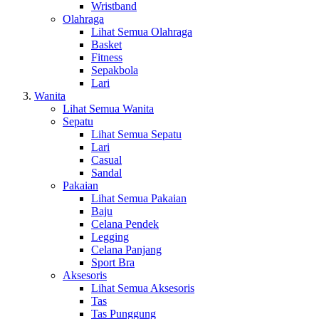
Wristband
Olahraga
Lihat Semua Olahraga
Basket
Fitness
Sepakbola
Lari
Wanita
Lihat Semua Wanita
Sepatu
Lihat Semua Sepatu
Lari
Casual
Sandal
Pakaian
Lihat Semua Pakaian
Baju
Celana Pendek
Legging
Celana Panjang
Sport Bra
Aksesoris
Lihat Semua Aksesoris
Tas
Tas Punggung