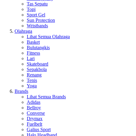
Tas Sepatu
Topi
Sport Gel
Sun Protection
Wristbands
Olahraga
Lihat Semua Olahraga
Basket
Bulutangkis
Fitness
Lari
Skateboard
Sepakbola
Renang
Tenis
Yoga
Brands
Lihat Semua Brands
Adidas
Bellroy
Converse
Drymax
Fuelbelt
Galius Sport
Halo Headband