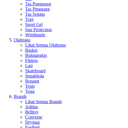
Tas Punggung
Tas Pinggang
Tas Sepatu
Topi
Sport Gel
Sun Protection
Wristbands
Olahraga
Lihat Semua Olahraga
Basket
Bulutangkis
Fitness
Lari
Skateboard
Sepakbola
Renang
Tenis
Yoga
Brands
Lihat Semua Brands
Adidas
Bellroy
Converse
Drymax
Fuelbelt