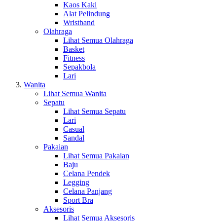
Kaos Kaki
Alat Pelindung
Wristband
Olahraga
Lihat Semua Olahraga
Basket
Fitness
Sepakbola
Lari
Wanita
Lihat Semua Wanita
Sepatu
Lihat Semua Sepatu
Lari
Casual
Sandal
Pakaian
Lihat Semua Pakaian
Baju
Celana Pendek
Legging
Celana Panjang
Sport Bra
Aksesoris
Lihat Semua Aksesoris