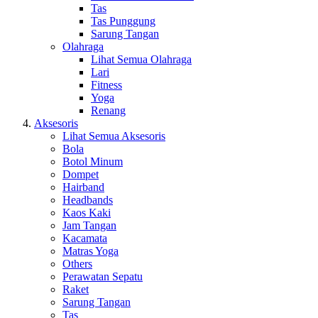
Tas
Tas Punggung
Sarung Tangan
Olahraga
Lihat Semua Olahraga
Lari
Fitness
Yoga
Renang
Aksesoris
Lihat Semua Aksesoris
Bola
Botol Minum
Dompet
Hairband
Headbands
Kaos Kaki
Jam Tangan
Kacamata
Matras Yoga
Others
Perawatan Sepatu
Raket
Sarung Tangan
Tas