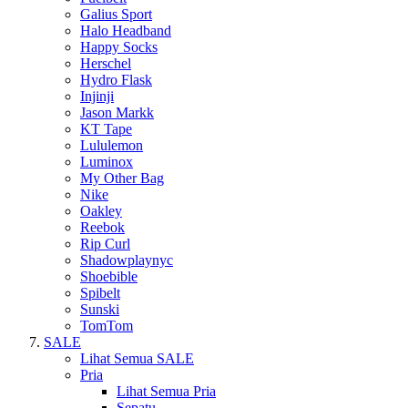
Galius Sport
Halo Headband
Happy Socks
Herschel
Hydro Flask
Injinji
Jason Markk
KT Tape
Lululemon
Luminox
My Other Bag
Nike
Oakley
Reebok
Rip Curl
Shadowplaynyc
Shoebible
Spibelt
Sunski
TomTom
SALE
Lihat Semua SALE
Pria
Lihat Semua Pria
Sepatu