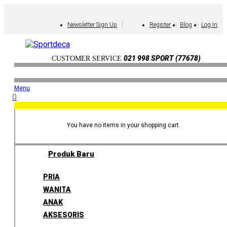
Newsletter Sign Up
Register
Blog
Log In
021 998 SPORT (77678)
CUSTOMER SERVICE
Menu
0
You have no items in your shopping cart.
Produk Baru
PRIA
WANITA
ANAK
AKSESORIS