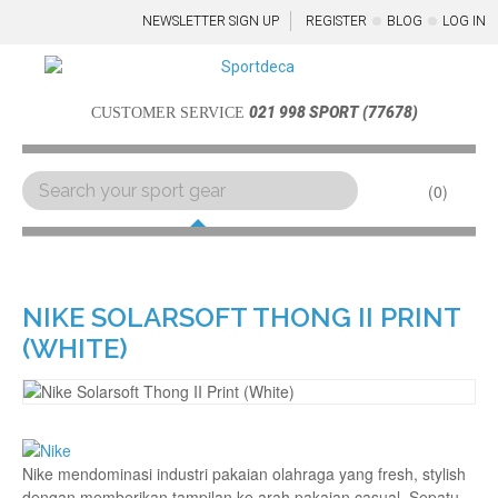
NEWSLETTER SIGN UP
REGISTER
BLOG
LOG IN
021 998 SPORT (77678)
CUSTOMER SERVICE
0
Menu
NIKE SOLARSOFT THONG II PRINT
(WHITE)
Nike mendominasi industri pakaian olahraga yang fresh, stylish
dengan memberikan tampilan ke arah pakaian casual. Sepatu