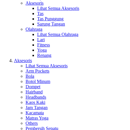
Aksesoris
Lihat Semua Aksesoris
Tas
Tas Punggung
Sarung Tangan
Olahraga
Lihat Semua Olahraga
Lari
Fitness
Yoga
Renang
Aksesoris
Lihat Semua Aksesoris
Arm Pockets
Bola
Botol Minum
Dompet
Hairband
Headbands
Kaos Kaki
Jam Tangan
Kacamata
Matras Yoga
Others
Pembersih Sepatu