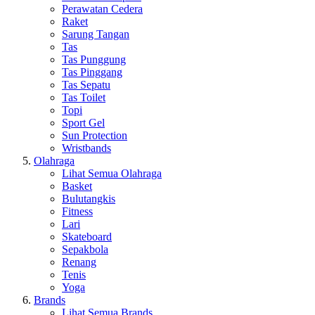
Perawatan Cedera
Raket
Sarung Tangan
Tas
Tas Punggung
Tas Pinggang
Tas Sepatu
Tas Toilet
Topi
Sport Gel
Sun Protection
Wristbands
Olahraga
Lihat Semua Olahraga
Basket
Bulutangkis
Fitness
Lari
Skateboard
Sepakbola
Renang
Tenis
Yoga
Brands
Lihat Semua Brands