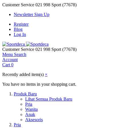
Customer Service
021 998 Sport (77678)
Newsletter Sign Up
Register
Blog
Log In
Customer Service
021 998 Sport (77678)
Menu
Search
Account
Cart
0
Recently added item(s)
×
You have no items in your shopping cart.
Produk Baru
Lihat Semua Produk Baru
Pria
Wanita
Anak
Aksesoris
Pria