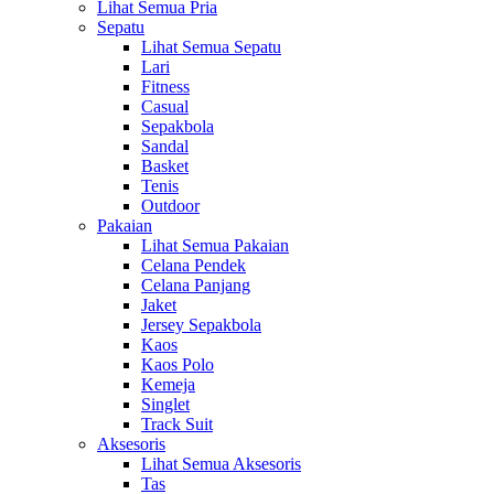
Lihat Semua Pria
Sepatu
Lihat Semua Sepatu
Lari
Fitness
Casual
Sepakbola
Sandal
Basket
Tenis
Outdoor
Pakaian
Lihat Semua Pakaian
Celana Pendek
Celana Panjang
Jaket
Jersey Sepakbola
Kaos
Kaos Polo
Kemeja
Singlet
Track Suit
Aksesoris
Lihat Semua Aksesoris
Tas