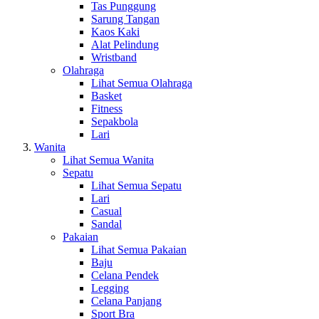
Tas Punggung
Sarung Tangan
Kaos Kaki
Alat Pelindung
Wristband
Olahraga
Lihat Semua Olahraga
Basket
Fitness
Sepakbola
Lari
Wanita
Lihat Semua Wanita
Sepatu
Lihat Semua Sepatu
Lari
Casual
Sandal
Pakaian
Lihat Semua Pakaian
Baju
Celana Pendek
Legging
Celana Panjang
Sport Bra