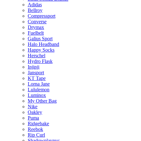
Adidas
Bellroy
Compressport
Converse
Drymax
Fuelbelt
Galius Sport
Halo Headband
Happy Socks
Herschel
Hydro Flask
Injinji
Jansport
KT Tape
Lorna Jane
Lululemon
Luminox
My Other Bag
Nike
Oakley
Puma
Ridgebake
Reebok
Rip Curl
Shadowplaynyc