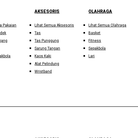
AKSESORIS
OLAHRAGA
a Pakaian
Lihat Semua Aksesoris
Lihat Semua Olahraga
ndek
Tas
Basket
jang
Tas Punggung
Fitness
Sarung Tangan
Sepakbola
akbola
Kaos Kaki
Lari
Alat Pelindung
Wristband