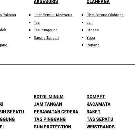
AKSESORIS
OLAHRAGA
a Pakaian
Lihat Semua Aksesoris
Lihat Semua Olahraga
Tas
Lari
ndek
Tas Punggung
Fitness
Sarung Tangan
Yoga
jang
Renang
BOTOL MINUM
DOMPET
KI
JAM TANGAN
KACAMATA
SIH SEPATU
PERAWATAN CEDERA
RAKET
NGGUNG
TAS PINGGANG
TAS SEPATU
EL
SUN PROTECTION
WRISTBANDS