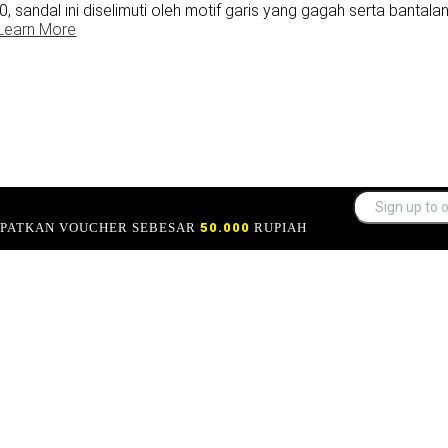
0, sandal ini diselimuti oleh motif garis yang gagah serta banta
Learn More
APATKAN VOUCHER SEBESAR
50.000
RUPIAH