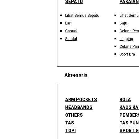
SEPATU
PAKAIAN
Lihat Semua Sepatu
Lihat Semu
Lari
Baju
Casual
Celana Pe
Sandal
Legging
Celana Pan
Sport Bra
Aksesoris
ARM POCKETS
BOLA
HEADBANDS
KAOS KA
OTHERS
PEMBER
TAS
TAS PU
TOPI
SPORT G