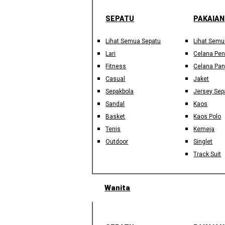
SEPATU
PAKAIAN
Lihat Semua Sepatu
Lihat Semu
Lari
Celana Pe
Fitness
Celana Pan
Casual
Jaket
Sepakbola
Jersey Sep
Sandal
Kaos
Basket
Kaos Polo
Tenis
Kemeja
Outdoor
Singlet
Track Suit
Wanita