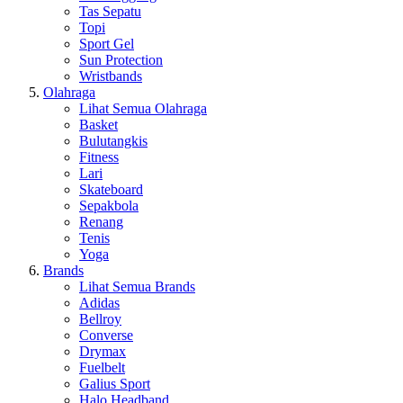
Tas Sepatu
Topi
Sport Gel
Sun Protection
Wristbands
Olahraga
Lihat Semua Olahraga
Basket
Bulutangkis
Fitness
Lari
Skateboard
Sepakbola
Renang
Tenis
Yoga
Brands
Lihat Semua Brands
Adidas
Bellroy
Converse
Drymax
Fuelbelt
Galius Sport
Halo Headband