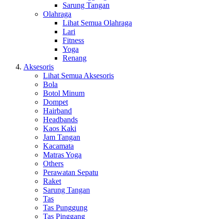
Sarung Tangan
Olahraga
Lihat Semua Olahraga
Lari
Fitness
Yoga
Renang
Aksesoris
Lihat Semua Aksesoris
Bola
Botol Minum
Dompet
Hairband
Headbands
Kaos Kaki
Jam Tangan
Kacamata
Matras Yoga
Others
Perawatan Sepatu
Raket
Sarung Tangan
Tas
Tas Punggung
Tas Pinggang