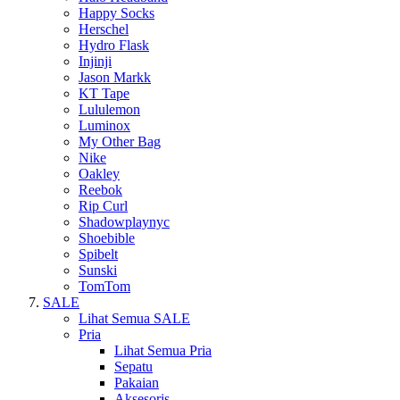
Happy Socks
Herschel
Hydro Flask
Injinji
Jason Markk
KT Tape
Lululemon
Luminox
My Other Bag
Nike
Oakley
Reebok
Rip Curl
Shadowplaynyc
Shoebible
Spibelt
Sunski
TomTom
SALE
Lihat Semua SALE
Pria
Lihat Semua Pria
Sepatu
Pakaian
Aksesoris