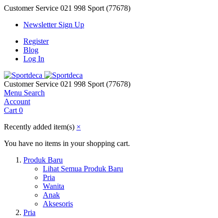
Customer Service
021 998 Sport (77678)
Newsletter Sign Up
Register
Blog
Log In
Customer Service
021 998 Sport (77678)
Menu
Search
Account
Cart
0
Recently added item(s)
×
You have no items in your shopping cart.
Produk Baru
Lihat Semua Produk Baru
Pria
Wanita
Anak
Aksesoris
Pria