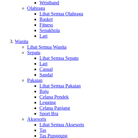
Wristband
Olahraga
Lihat Semua Olahraga
Basket
Fitness
Sepakbola
Lari
Wanita
Lihat Semua Wanita
Sepatu
Lihat Semua Sepatu
Lari
Casual
Sandal
Pakaian
Lihat Semua Pakaian
Baju
Celana Pendek
Legging
Celana Panjang
Sport Bra
Aksesoris
Lihat Semua Aksesoris
Tas
Tas Punggung