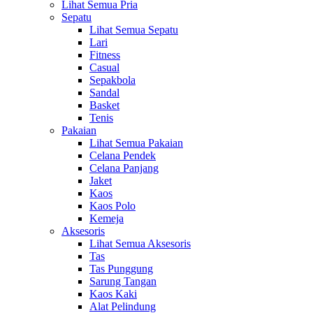
Lihat Semua Pria
Sepatu
Lihat Semua Sepatu
Lari
Fitness
Casual
Sepakbola
Sandal
Basket
Tenis
Pakaian
Lihat Semua Pakaian
Celana Pendek
Celana Panjang
Jaket
Kaos
Kaos Polo
Kemeja
Aksesoris
Lihat Semua Aksesoris
Tas
Tas Punggung
Sarung Tangan
Kaos Kaki
Alat Pelindung