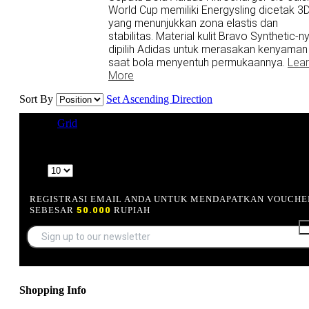
World Cup memiliki Energysling dicetak 3
yang menunjukkan zona elastis dan
stabilitas. Material kulit Bravo Synthetic-n
dipilih Adidas untuk merasakan kenyaman
saat bola menyentuh permukaannya.
Lea
More
Sort By
Set Ascending Direction
View as
Grid
List
1 Item(s)
Show
REGISTRASI EMAIL ANDA UNTUK MENDAPATKAN VOUCHE
SEBESAR
50.000
RUPIAH
Shopping Info