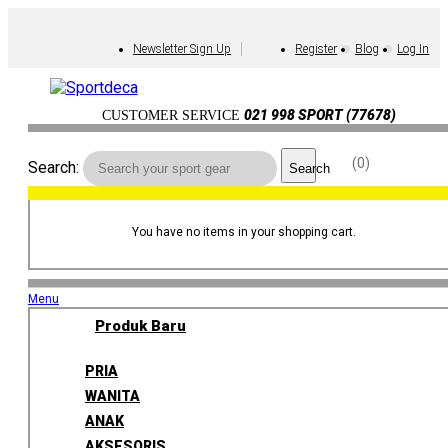
Newsletter Sign Up
Register
Blog
Log In
021 998 SPORT (77678)
CUSTOMER SERVICE
0
Search:
Search
You have no items in your shopping cart.
Menu
Produk Baru
PRIA
WANITA
ANAK
AKSESORIS