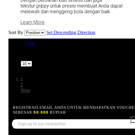
Dengan berbahan kulit sintetis dan juga
tekstur
grippy
untuk presisi membuat Anda dapat
melewati dan menggiring bola dengan baik.
Learn More
Sort By
Set Descending Direction
View as
Grid
List
1-10 of 16
Show
Page:
1
2
Next
REGISTRASI EMAIL ANDA UNTUK MENDAPATKAN VOUCHE
SEBESAR
50.000
RUPIAH