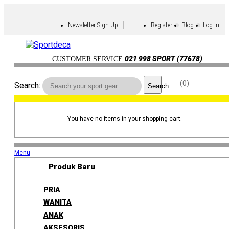
Newsletter Sign Up
Register
Blog
Log In
021 998 SPORT (77678)
CUSTOMER SERVICE
0
Search:
Search
You have no items in your shopping cart.
Menu
Produk Baru
PRIA
WANITA
ANAK
AKSESORIS