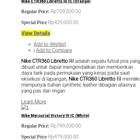
Nike CTR360 Libretto III IC (Orange)
Rp709,000.00
Regular Price:
Rp429,000.00
Special Price
View Details
Add to Wishlist
Add to Compare
|
Nike CTR360 Libretto III
adalah sepatu futsal pria yan
dibuat untuk dapat mengendalikan dan memberikan
daya tarik pada permukaan yang keras pada saat
eksekusi di lapangan,
Nike CTR360 Libretto III
memiliki
mempunyai bahan
synthetic leather
dibagian atasnya
yang pas dan ringan.
Learn More
Nike Mercurial Victory IV IC (White)
Rp799,000.00
Regular Price:
Rp479,000.00
Special Price