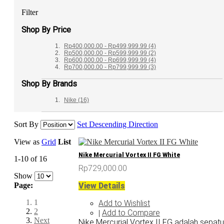
Filter
Shop By Price
Rp400,000.00
-
Rp499,999.99
(4)
Rp500,000.00
-
Rp599,999.99
(2)
Rp600,000.00
-
Rp699,999.99
(4)
Rp700,000.00
-
Rp799,999.99
(3)
Shop By Brands
Nike
(16)
Sort By
Set Descending Direction
View as
Grid
List
Nike Mercurial Vortex II FG White
1-10 of 16
Rp729,000.00
Show
View Details
Page:
1
Add to Wishlist
2
Add to Compare
|
Next
Nike Mercurial Vortex II FG adalah sepatu