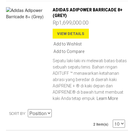
ADIDAS ADIPOWER BARRICADE 8+
(GREY)
Rp1,699,000.00
VIEW DETAILS
Add to Wishlist
Add to Compare
Sepatu laki-laki ini melewati batas-batas
sebuah sepatu tenis. Bahan ringan
ADITUFF ™ menawarkan ketahanan
abrasi yang beredar di daerah kaki.
AdiPRENE + ® di kaki depan dan
ADIPRENE® di bawah tumit membuat
kaki Anda tetap empuk.
Learn More
SORT BY
2 Item(s)