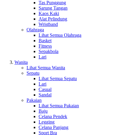
Tas Punggung
Sarung Tangan
Kaos Kaki
Alat Pelindung
Wristband
Olahraga
Lihat Semua Olahraga
Basket
Fitness
Sepakbola
Lari
Wanita
Lihat Semua Wanita
Sepatu
Lihat Semua Sepatu
Lari
Casual
Sandal
Pakaian
Lihat Semua Pakaian
Baju
Celana Pendek
Legging
Celana Panjang
Sport Bra