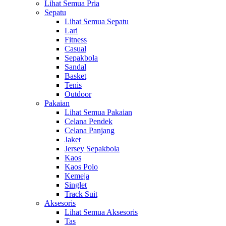
Lihat Semua Pria
Sepatu
Lihat Semua Sepatu
Lari
Fitness
Casual
Sepakbola
Sandal
Basket
Tenis
Outdoor
Pakaian
Lihat Semua Pakaian
Celana Pendek
Celana Panjang
Jaket
Jersey Sepakbola
Kaos
Kaos Polo
Kemeja
Singlet
Track Suit
Aksesoris
Lihat Semua Aksesoris
Tas