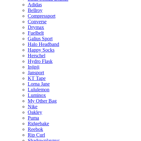
Adidas
Bellroy
Compressport
Converse
Drymax
Fuelbelt
Galius Sport
Halo Headband
Happy Socks
Herschel
Hydro Flask
Injinji
Jansport
KT Tape
Lorna Jane
Lululemon
Luminox
My Other Bag
Nike
Oakley
Puma
Ridgebake
Reebok
Rip Curl
Shadowplaynyc