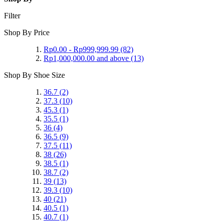
Filter
Shop By Price
Rp0.00
-
Rp999,999.99
(82)
Rp1,000,000.00
and above
(13)
Shop By Shoe Size
36.7
(2)
37.3
(10)
45.3
(1)
35.5
(1)
36
(4)
36.5
(9)
37.5
(11)
38
(26)
38.5
(1)
38.7
(2)
39
(13)
39.3
(10)
40
(21)
40.5
(1)
40.7
(1)