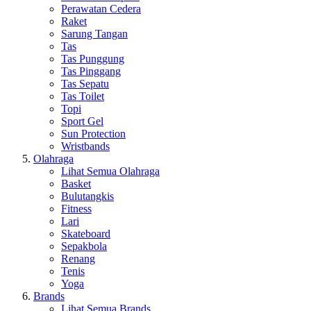
Perawatan Cedera
Raket
Sarung Tangan
Tas
Tas Punggung
Tas Pinggang
Tas Sepatu
Tas Toilet
Topi
Sport Gel
Sun Protection
Wristbands
Olahraga
Lihat Semua Olahraga
Basket
Bulutangkis
Fitness
Lari
Skateboard
Sepakbola
Renang
Tenis
Yoga
Brands
Lihat Semua Brands