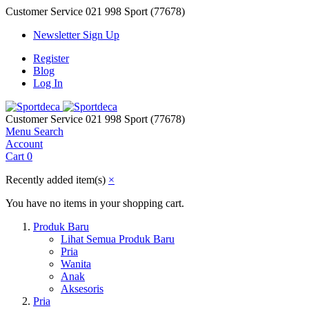
Customer Service
021 998 Sport (77678)
Newsletter Sign Up
Register
Blog
Log In
Customer Service
021 998 Sport (77678)
Menu
Search
Account
Cart
0
Recently added item(s)
×
You have no items in your shopping cart.
Produk Baru
Lihat Semua Produk Baru
Pria
Wanita
Anak
Aksesoris
Pria