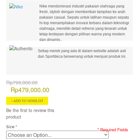
Nike mendominasi industri pakaian olahraga yang
fresh, stylish dengan memberikan tampilan ke arah
pakaian casual. Sepatu untuk latihan maupun sepatu
hi-top menampilakan inovasi terbaru dalam teknologi
olahraga, memiliki detail refrensi yang terarah untuk
tetap terdepan dengan pilihan warna yang modern
dan dinamis..
Setiap merek yang ada di dalam website adalah asli
dan Sportdeca berwenang untuk menjual produk ini.
Rp799,000.00
Rp479,000.00
ADD TO WISHLIST
Be the first to review this
product
Size
* Required Fields