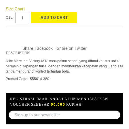
Size Chart
Qty:
ADD TO CART
Share Facebook
Share on Twitter
DESCRIPTION
Nike Mercurial Victory IV IC merupakan sepatu yang dibuat khusus untuk
bermain di lapangan futsal dengan memberikan kecepatan yang luar biasa
tanpa mengurangi kontrol terhadap bola.
Product Code : 555614-380
REGISTRASI EMAIL ANDA UNTUK MENDAPATKAN
VOUCHER SEBESAR
50.000
RUPIAH