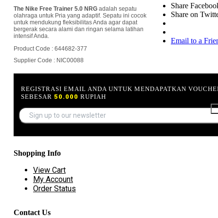
Share Faceboo
The Nike Free Trainer 5.0 NRG
adalah sepatu
Share on Twitt
olahraga untuk Pria yang adaptif. Sepatu ini cocok
untuk mendukung fleksibilitas Anda agar dapat
bergerak secara alami dan ringan selama latihan
intensif Anda.
Email to a Frie
Product Code : 644682-377
Supplier Code : NIC00088
REGISTRASI EMAIL ANDA UNTUK MENDAPATKAN VOUCHE
SEBESAR
50.000
RUPIAH
Shopping Info
View Cart
My Account
Order Status
Contact Us