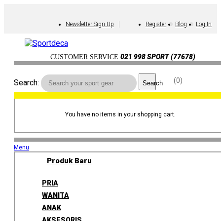
Newsletter Sign Up
Register
Blog
Log In
021 998 SPORT (77678)
CUSTOMER SERVICE
0
Search:
Search
You have no items in your shopping cart.
Menu
Produk Baru
PRIA
WANITA
ANAK
AKSESORIS