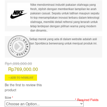
Nike mendominasi industri pakaian olahraga yang
fresh, stylish dengan memberikan tampilan ke arah
pakaian casual. Sepatu untuk latihan maupun sepatu
hi-top menampilakan inovasi terbaru dalam teknologi
olahraga, memiliki detail refrensi yang terarah untuk
tetap terdepan dengan pilihan warna yang modern
dan dinamis..
Setiap merek yang ada di dalam website adalah asli
dan Sportdeca berwenang untuk menjual produk ini.
Rp1,099,000.00
Rp769,000.00
ADD TO WISHLIST
Be the first to review this
product
Size
* Required Fields