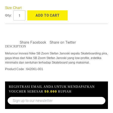
Size Chart
Qty:
ADD TO CART
Share Facebook
Share on Twitter
DESCRIPTION
Meluncur inovasi Nike SB Zoom Stefan Janoski sepatu Skateboarding pira,
gaya khas dari Nike SB Zoom Stefan Janoski yang low-profile, estetika
minimalis dan sentuhan terhadap Skateboard yang maksimal.
Product Code : 642061-001
REGISTRASI EMAIL ANDA UNTUK MENDAPATKAN
VOUCHER SEBESAR
50.000
RUPIAH