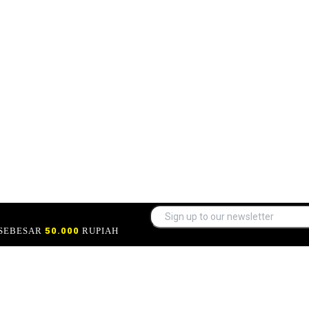
 SEBESAR
50.000
RUPIAH