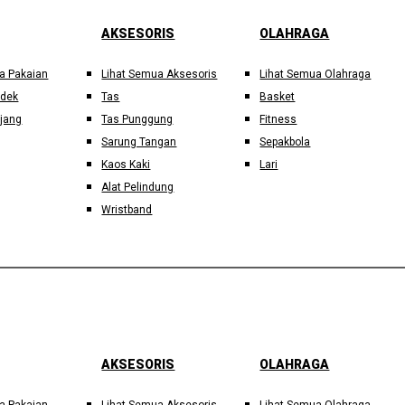
AKSESORIS
OLAHRAGA
a Pakaian
Lihat Semua Aksesoris
Lihat Semua Olahraga
ndek
Tas
Basket
jang
Tas Punggung
Fitness
Sarung Tangan
Sepakbola
Kaos Kaki
Lari
Alat Pelindung
Wristband
AKSESORIS
OLAHRAGA