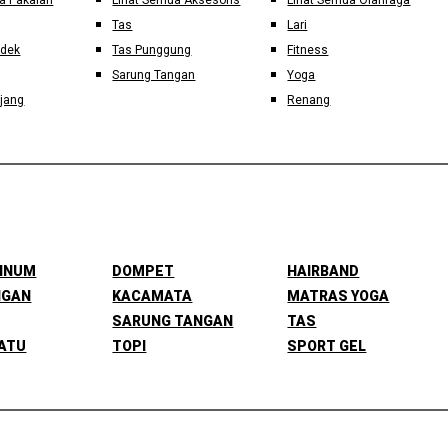
a Pakaian
Lihat Semua Aksesoris
Lihat Semua Olahraga
Tas
Lari
ndek
Tas Punggung
Fitness
Sarung Tangan
Yoga
jang
Renang
MINUM
DOMPET
HAIRBAND
NGAN
KACAMATA
MATRAS YOGA
SARUNG TANGAN
TAS
ATU
TOPI
SPORT GEL