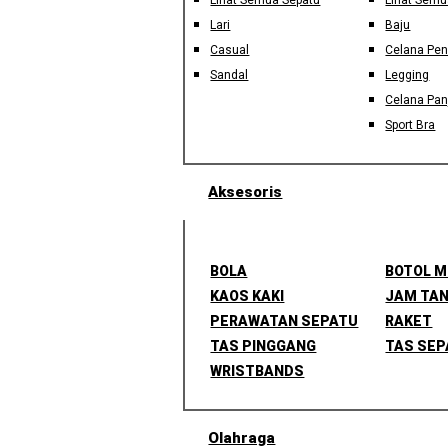
Lihat Semua Sepatu
Lihat Semu
Lari
Baju
Casual
Celana Pe
Sandal
Legging
Celana Pan
Sport Bra
Aksesoris
BOLA
BOTOL 
KAOS KAKI
JAM TA
PERAWATAN SEPATU
RAKET
TAS PINGGANG
TAS SEP
WRISTBANDS
Olahraga