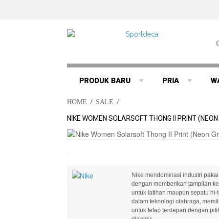
PRODUK BARU
PRIA
W
HOME
/
SALE
/
NIKE WOMEN SOLARSOFT THONG II PRINT (NEON
Nike mendominasi industri pakaia
dengan memberikan tampilan ke 
untuk latihan maupun sepatu hi-
dalam teknologi olahraga, memilik
untuk tetap terdepan dengan pi
dinamis..