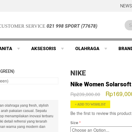
NEWS
021 998 SPORT (77678)
CUSTOMER SERVICE
ANITA
AKSESORIS
OLAHRAGA
BRAN
 GREEN)
NIKE
Nike Women Solarsoft 
Rp169,00
Rp239,000.00
ADD TO WISHLIST
n olahraga yang fresh, stylish
arah pakaian casual. Sepatu
Be the first to review this product
top menampilakan inovasi terbaru
i detail refrensi yang terarah
Size
lihan warna yang modern dan