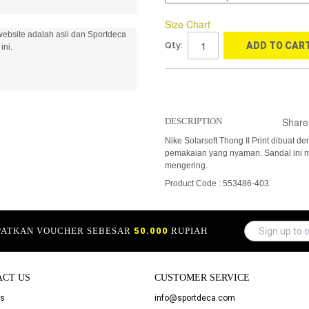
Size Chart
ebsite adalah asli dan Sportdeca
Qty:
ADD TO CAR
ini.
Share
DESCRIPTION
Nike Solarsoft Thong II Print dibuat
pemakaian yang nyaman. Sandal ini
mengering.
Product Code : 553486-403
APATKAN VOUCHER SEBESAR
50.000
RUPIAH
ACT US
CUSTOMER SERVICE
Us
info@sportdeca.com