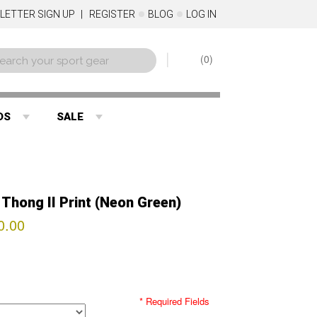
LETTER SIGN UP
REGISTER
BLOG
LOG IN
0
DS
SALE
Thong II Print (Neon Green)
0.00
* Required Fields