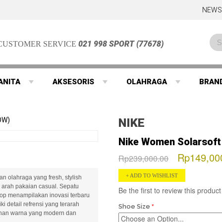
NEWS
021 998 SPORT (77678)
CUSTOMER SERVICE
ANITA
AKSESORIS
OLAHRAGA
BRAN
OW)
NIKE
Nike Women Solarsoft T
Rp149,00
Rp239,000.00
ADD TO WISHLIST
n olahraga yang fresh, stylish
arah pakaian casual. Sepatu
Be the first to review this product
top menampilakan inovasi terbaru
i detail refrensi yang terarah
Shoe Size
lihan warna yang modern dan