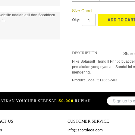
Size Chart
ebsite adalah asli dan Sportdeca
Qty:
ADD TO CAR
ini.
Share
DESCRIPTION
Nike Solarsoft Thong II Print dibuat
pemakaian yang nyaman. Sandal ini
mengering.
Product Code : 511365-503
APATKAN VOUCHER SEBESAR
50.000
RUPIAH
ACT US
CUSTOMER SERVICE
Us
info@sportdeca.com