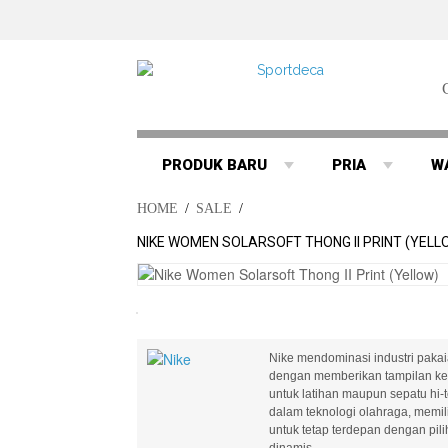
PRODUK BARU
PRIA
W
HOME
/
SALE
/
NIKE WOMEN SOLARSOFT THONG II PRINT (YELL
Nike mendominasi industri pakaia
dengan memberikan tampilan ke 
untuk latihan maupun sepatu hi-
dalam teknologi olahraga, memilik
untuk tetap terdepan dengan pi
dinamis..