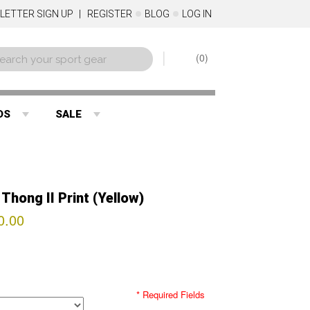
LETTER SIGN UP
REGISTER
BLOG
LOG IN
0
DS
SALE
hong II Print (Yellow)
0.00
* Required Fields