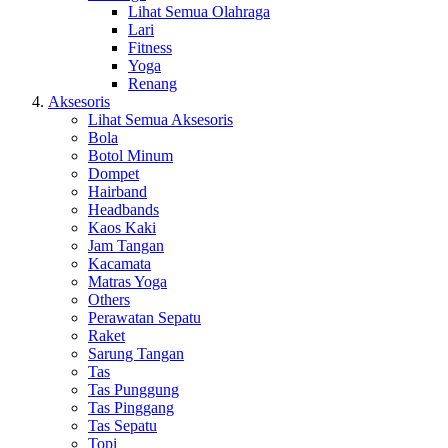
Lihat Semua Olahraga
Lari
Fitness
Yoga
Renang
Aksesoris
Lihat Semua Aksesoris
Bola
Botol Minum
Dompet
Hairband
Headbands
Kaos Kaki
Jam Tangan
Kacamata
Matras Yoga
Others
Perawatan Sepatu
Raket
Sarung Tangan
Tas
Tas Punggung
Tas Pinggang
Tas Sepatu
Topi