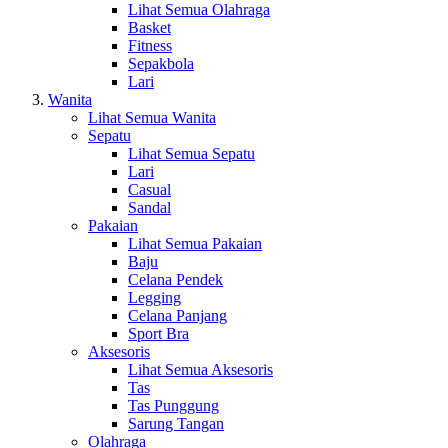
Lihat Semua Olahraga
Basket
Fitness
Sepakbola
Lari
Wanita
Lihat Semua Wanita
Sepatu
Lihat Semua Sepatu
Lari
Casual
Sandal
Pakaian
Lihat Semua Pakaian
Baju
Celana Pendek
Legging
Celana Panjang
Sport Bra
Aksesoris
Lihat Semua Aksesoris
Tas
Tas Punggung
Sarung Tangan
Olahraga