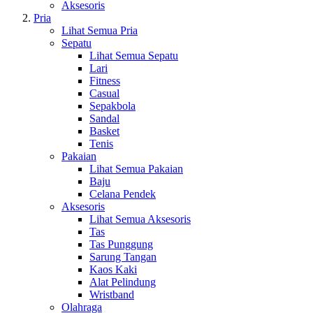
Aksesoris
Pria
Lihat Semua Pria
Sepatu
Lihat Semua Sepatu
Lari
Fitness
Casual
Sepakbola
Sandal
Basket
Tenis
Pakaian
Lihat Semua Pakaian
Baju
Celana Pendek
Aksesoris
Lihat Semua Aksesoris
Tas
Tas Punggung
Sarung Tangan
Kaos Kaki
Alat Pelindung
Wristband
Olahraga