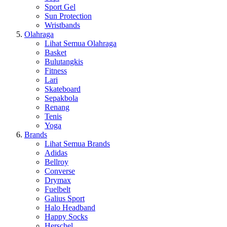
Sport Gel
Sun Protection
Wristbands
Olahraga
Lihat Semua Olahraga
Basket
Bulutangkis
Fitness
Lari
Skateboard
Sepakbola
Renang
Tenis
Yoga
Brands
Lihat Semua Brands
Adidas
Bellroy
Converse
Drymax
Fuelbelt
Galius Sport
Halo Headband
Happy Socks
Herschel