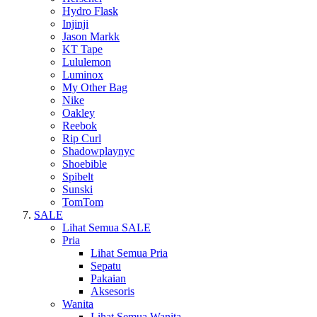
Hydro Flask
Injinji
Jason Markk
KT Tape
Lululemon
Luminox
My Other Bag
Nike
Oakley
Reebok
Rip Curl
Shadowplaynyc
Shoebible
Spibelt
Sunski
TomTom
SALE
Lihat Semua SALE
Pria
Lihat Semua Pria
Sepatu
Pakaian
Aksesoris
Wanita
Lihat Semua Wanita