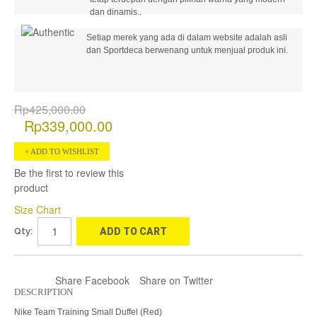
dan dinamis..
Setiap merek yang ada di dalam website adalah asli
dan Sportdeca berwenang untuk menjual produk ini.
Rp425,000.00
Rp339,000.00
ADD TO WISHLIST
Be the first to review this
product
Size Chart
Qty:
ADD TO CART
Share Facebook
Share on Twitter
DESCRIPTION
Nike Team Training Small Duffel (Red)