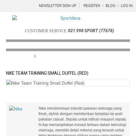
NEWSLETTER SIGN UP
REGISTER
BLOG
LOG IN
021 998 SPORT (77678)
CUSTOMER SERVICE
0
Menu
NIKE TEAM TRAINING SMALL DUFFEL (RED)
Nike mendominasi industri pakaian olahraga yang
fresh, stylish dengan memberikan tampilan ke arah
pakaian casual. Sepatu untuk latihan maupun sepatu
hi-top menampilakan inovasi terbaru dalam teknologi
olahraga, memiliki detail refrensi yang terarah untuk
tetap terdepan dengan pilihan warna yang modern