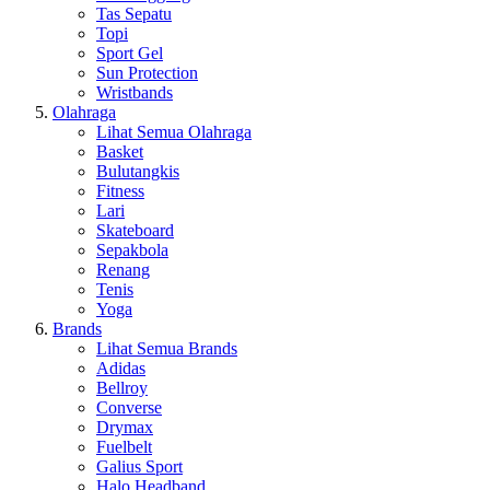
Tas Sepatu
Topi
Sport Gel
Sun Protection
Wristbands
Olahraga
Lihat Semua Olahraga
Basket
Bulutangkis
Fitness
Lari
Skateboard
Sepakbola
Renang
Tenis
Yoga
Brands
Lihat Semua Brands
Adidas
Bellroy
Converse
Drymax
Fuelbelt
Galius Sport
Halo Headband