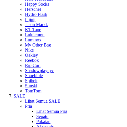
Happy Socks
Herschel
Hydro Flask
Injinji
Jason Markk
KT Tape
Lululemon
Luminox
My Other Bag
Nike
Oakley
Reebok
Rip Curl
Shadowplaynyc
Shoebible
Spibelt
Sunski
TomTom
SALE
Lihat Semua SALE
Pria
Lihat Semua Pria
Sepatu
Pakaian
Aksesoris