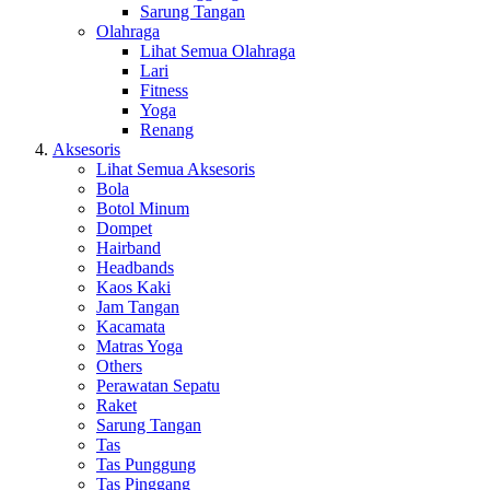
Sarung Tangan
Olahraga
Lihat Semua Olahraga
Lari
Fitness
Yoga
Renang
Aksesoris
Lihat Semua Aksesoris
Bola
Botol Minum
Dompet
Hairband
Headbands
Kaos Kaki
Jam Tangan
Kacamata
Matras Yoga
Others
Perawatan Sepatu
Raket
Sarung Tangan
Tas
Tas Punggung
Tas Pinggang