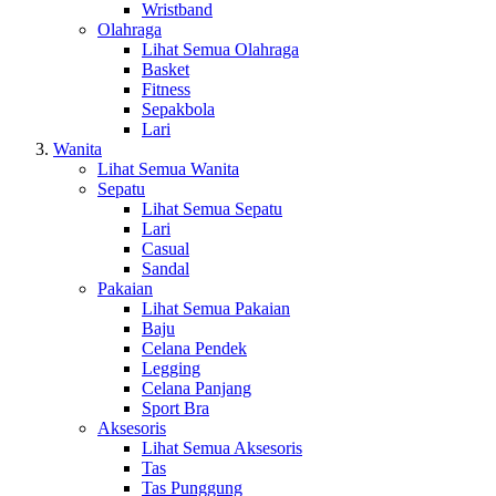
Wristband
Olahraga
Lihat Semua Olahraga
Basket
Fitness
Sepakbola
Lari
Wanita
Lihat Semua Wanita
Sepatu
Lihat Semua Sepatu
Lari
Casual
Sandal
Pakaian
Lihat Semua Pakaian
Baju
Celana Pendek
Legging
Celana Panjang
Sport Bra
Aksesoris
Lihat Semua Aksesoris
Tas
Tas Punggung