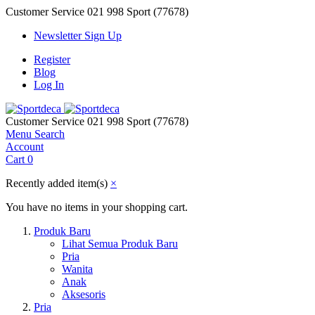
Customer Service
021 998 Sport (77678)
Newsletter Sign Up
Register
Blog
Log In
Customer Service
021 998 Sport (77678)
Menu
Search
Account
Cart
0
Recently added item(s)
×
You have no items in your shopping cart.
Produk Baru
Lihat Semua Produk Baru
Pria
Wanita
Anak
Aksesoris
Pria