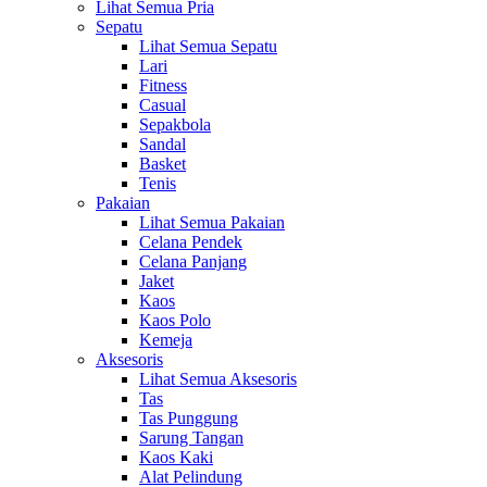
Lihat Semua Pria
Sepatu
Lihat Semua Sepatu
Lari
Fitness
Casual
Sepakbola
Sandal
Basket
Tenis
Pakaian
Lihat Semua Pakaian
Celana Pendek
Celana Panjang
Jaket
Kaos
Kaos Polo
Kemeja
Aksesoris
Lihat Semua Aksesoris
Tas
Tas Punggung
Sarung Tangan
Kaos Kaki
Alat Pelindung