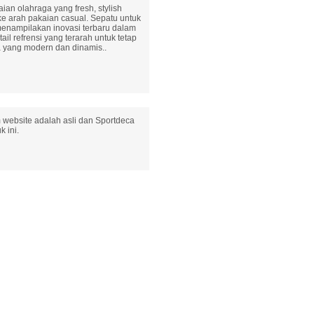
ian olahraga yang fresh, stylish
e arah pakaian casual. Sepatu untuk
menampilakan inovasi terbaru dalam
ail refrensi yang terarah untuk tetap
 yang modern dan dinamis..
 website adalah asli dan Sportdeca
 ini.