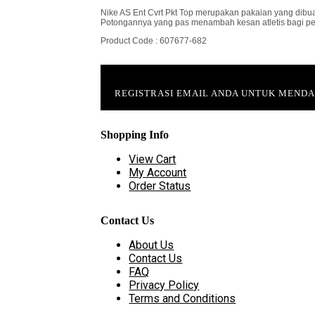
Nike AS Ent Cvrt Pkt Top merupakan pakaian yang dib
Potongannya yang pas menambah kesan atletis bagi p
Product Code : 607677-682
REGISTRASI EMAIL ANDA UNTUK MEND
Shopping Info
View Cart
My Account
Order Status
Contact Us
About Us
Contact Us
FAQ
Privacy Policy
Terms and Conditions