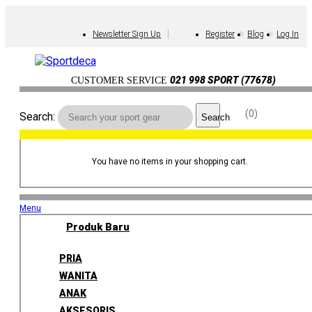
Newsletter Sign Up
Register
Blog
Log In
021 998 SPORT (77678)
CUSTOMER SERVICE
0
Search:
Search
You have no items in your shopping cart.
Menu
Produk Baru
PRIA
WANITA
ANAK
AKSESORIS