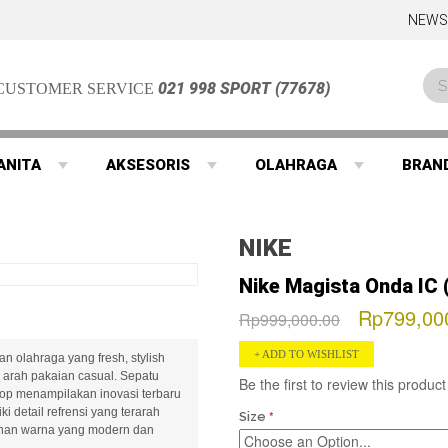
NEWS
021 998 SPORT (77678)
CUSTOMER SERVICE
ANITA
AKSESORIS
OLAHRAGA
BRAN
NIKE
Nike Magista Onda IC 
Rp799,00
Rp999,000.00
ADD TO WISHLIST
n olahraga yang fresh, stylish
arah pakaian casual. Sepatu
Be the first to review this product
top menampilakan inovasi terbaru
i detail refrensi yang terarah
Size
lihan warna yang modern dan