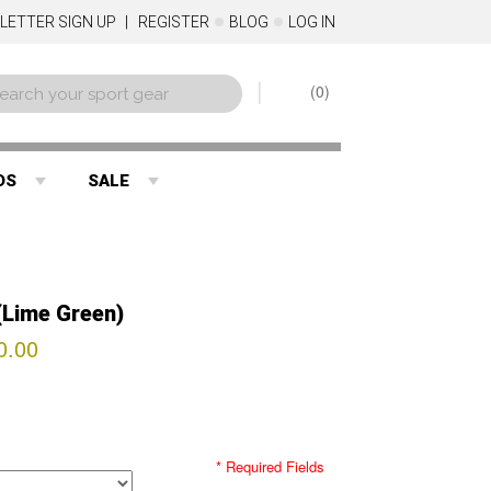
LETTER SIGN UP
REGISTER
BLOG
LOG IN
0
DS
SALE
(Lime Green)
0.00
* Required Fields