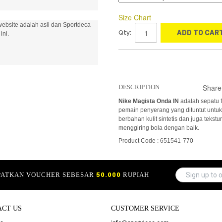
Size Chart
ebsite adalah asli dan Sportdeca
Qty:
ADD TO CAR
ini.
Share
DESCRIPTION
Nike Magista Onda
IN
adalah sepatu f
pemain penyerang yang dituntut untuk
berbahan kulit sintetis dan juga tekstu
menggiring bola dengan baik.
Product Code : 651541-770
APATKAN VOUCHER SEBESAR
50.000
RUPIAH
ACT US
CUSTOMER SERVICE