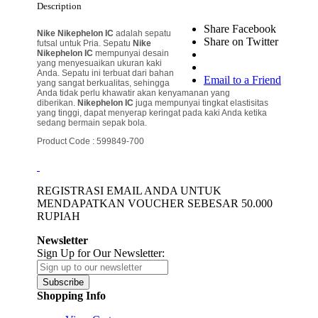
Description
Share Facebook
Nike Nikephelon IC
adalah sepatu
Share on Twitter
futsal untuk Pria. Sepatu
Nike
Nikephelon
IC
mempunyai desain
yang menyesuaikan ukuran kaki
Anda. Sepatu ini terbuat dari bahan
Email to a Friend
yang sangat berkualitas, sehingga
Anda tidak perlu khawatir akan kenyamanan yang
diberikan.
Nikephelon IC
juga mempunyai tingkat elastisitas
yang tinggi, dapat menyerap keringat pada kaki Anda ketika
sedang bermain sepak bola.
Product Code : 599849-700
REGISTRASI EMAIL ANDA UNTUK
MENDAPATKAN VOUCHER SEBESAR
50.000
RUPIAH
Newsletter
Sign Up for Our Newsletter:
Subscribe
Shopping Info