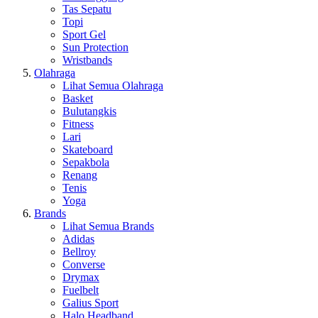
Tas Sepatu
Topi
Sport Gel
Sun Protection
Wristbands
Olahraga
Lihat Semua Olahraga
Basket
Bulutangkis
Fitness
Lari
Skateboard
Sepakbola
Renang
Tenis
Yoga
Brands
Lihat Semua Brands
Adidas
Bellroy
Converse
Drymax
Fuelbelt
Galius Sport
Halo Headband