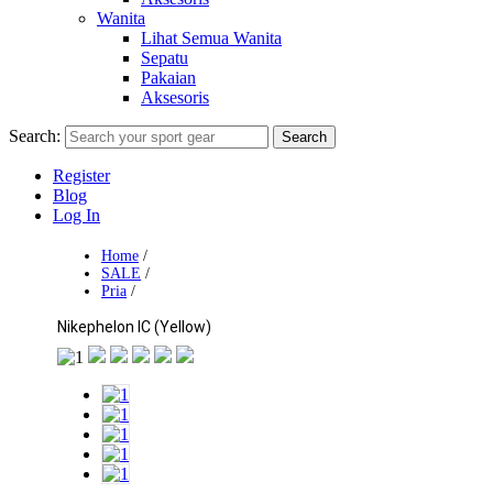
Wanita
Lihat Semua Wanita
Sepatu
Pakaian
Aksesoris
Search:
Search
Register
Blog
Log In
Home
/
SALE
/
Pria
/
Nikephelon IC (Yellow)