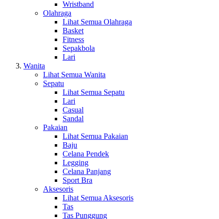
Wristband
Olahraga
Lihat Semua Olahraga
Basket
Fitness
Sepakbola
Lari
Wanita
Lihat Semua Wanita
Sepatu
Lihat Semua Sepatu
Lari
Casual
Sandal
Pakaian
Lihat Semua Pakaian
Baju
Celana Pendek
Legging
Celana Panjang
Sport Bra
Aksesoris
Lihat Semua Aksesoris
Tas
Tas Punggung