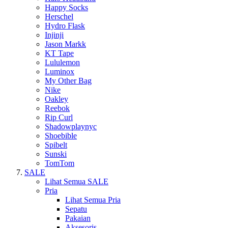
Happy Socks
Herschel
Hydro Flask
Injinji
Jason Markk
KT Tape
Lululemon
Luminox
My Other Bag
Nike
Oakley
Reebok
Rip Curl
Shadowplaynyc
Shoebible
Spibelt
Sunski
TomTom
SALE
Lihat Semua SALE
Pria
Lihat Semua Pria
Sepatu
Pakaian
Aksesoris