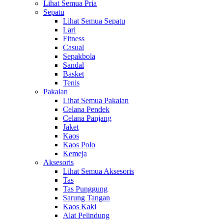
Lihat Semua Pria
Sepatu
Lihat Semua Sepatu
Lari
Fitness
Casual
Sepakbola
Sandal
Basket
Tenis
Pakaian
Lihat Semua Pakaian
Celana Pendek
Celana Panjang
Jaket
Kaos
Kaos Polo
Kemeja
Aksesoris
Lihat Semua Aksesoris
Tas
Tas Punggung
Sarung Tangan
Kaos Kaki
Alat Pelindung