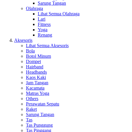
Sarung Tangan
Olahraga
Lihat Semua Olahraga
Lari
Fitness
Yoga
Renang
Aksesoris
Lihat Semua Aksesoris
Bola
Botol Minum
Dompet
Hairband
Headbands
Kaos Kaki
Jam Tangan
Kacamata
Matras Yoga
Others
Perawatan Sepatu
Raket
Sarung Tangan
Tas
Tas Punggung
Tas Pinggang