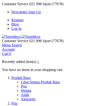
Customer Service
021 998 Sport (77678)
Newsletter Sign Up
Register
Blog
Log In
Customer Service
021 998 Sport (77678)
Menu
Search
Account
Cart
0
Recently added item(s)
×
You have no items in your shopping cart.
Produk Baru
Lihat Semua Produk Baru
Pria
Wanita
Anak
Aksesoris
Pria