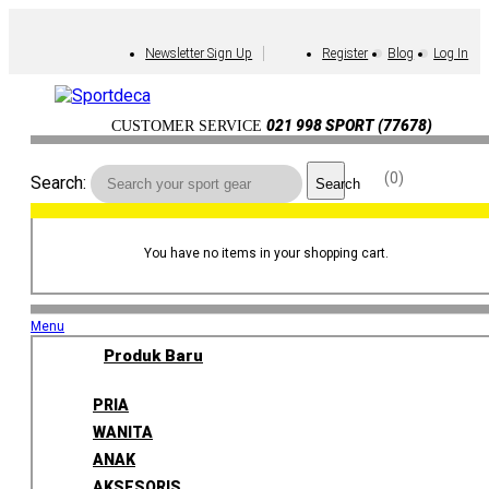
Newsletter Sign Up
Register
Blog
Log In
021 998 SPORT (77678)
CUSTOMER SERVICE
0
Search:
Search
You have no items in your shopping cart.
Menu
Produk Baru
PRIA
WANITA
ANAK
AKSESORIS