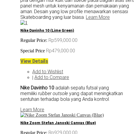
pria dengan fitur kulit dan suede pada bagian atas ser
panel mesh untuk kenyamanan dan pemakaian yang
aman. Desain yang low profile menawarkan sensasi
Skateboarding yang luar biasa.
Learn More
Nike Davinho 10 (Lime Green)
Rp599,000.00
Regular Price:
Rp479,000.00
Special Price
View Details
Add to Wishlist
Add to Compare
|
Nike Davinho 10
adalah sepatu futsal yang
memiliki
rubber outsole
yang dapat meningkatkan
sentuhan terhadap bola yang Anda kontrol.
Learn More
Nike Zoom Stefan Janoski Canvas (Blue)
Rp929,000.00
Regular Price: