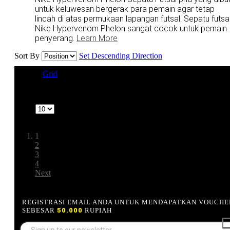
untuk keluwesan bergerak para pemain agar tetap
lincah di atas permukaan lapangan futsal. Sepatu futsa
Nike Hypervenom Phelon sangat cocok untuk pemain
penyerang.
Learn More
Sort By
Set Descending Direction
View as
Grid
List
1-10 of 40
Show
Page:
1
2
3
4
Next
REGISTRASI EMAIL ANDA UNTUK MENDAPATKAN VOUCHE
SEBESAR
50.000
RUPIAH