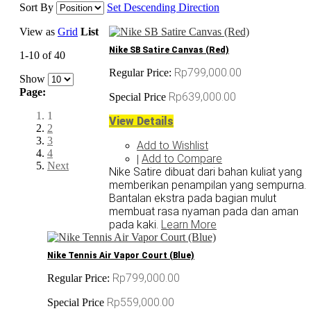
Sort By
Set Descending Direction
View as
Grid
List
Nike SB Satire Canvas (Red)
1-10 of 40
Rp799,000.00
Regular Price:
Show
Page:
Rp639,000.00
Special Price
1
View Details
2
3
Add to Wishlist
4
Add to Compare
|
Next
Nike Satire dibuat dari bahan kuliat yang
memberikan penampilan yang sempurna.
Bantalan ekstra pada bagian mulut
membuat rasa nyaman pada dan aman
pada kaki.
Learn More
Nike Tennis Air Vapor Court (Blue)
Rp799,000.00
Regular Price:
Rp559,000.00
Special Price