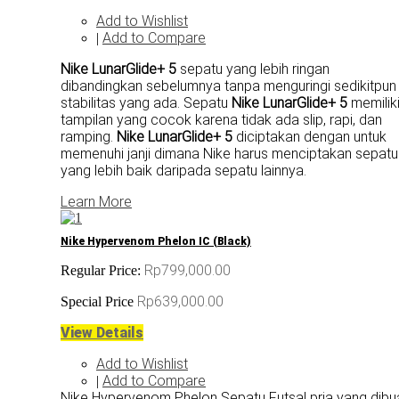
Add to Wishlist
Add to Compare
|
Nike LunarGlide+ 5
sepatu yang lebih ringan
dibandingkan sebelumnya tanpa menguringi sedikitpun
stabilitas yang ada. Sepatu
Nike LunarGlide+ 5
memilik
tampilan yang cocok karena tidak ada slip, rapi, dan
ramping.
Nike LunarGlide+ 5
diciptakan dengan untuk
memenuhi janji dimana Nike harus menciptakan sepatu
yang lebih baik daripada sepatu lainnya.
Learn More
Nike Hypervenom Phelon IC (Black)
Rp799,000.00
Regular Price:
Rp639,000.00
Special Price
View Details
Add to Wishlist
Add to Compare
|
Nike Hypervenom Phelon Sepatu Futsal pria yang dibu