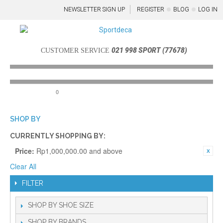
NEWSLETTER SIGN UP
REGISTER
BLOG
LOG IN
021 998 SPORT (77678)
CUSTOMER SERVICE
0
Menu
SHOP BY
CURRENTLY SHOPPING BY:
Price:
Rp1,000,000.00 and above
Clear All
FILTER
SHOP BY SHOE SIZE
SHOP BY BRANDS