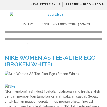
NEWSLETTER SIGN UP
REGISTER
BLOG
LOG IN
021 998 SPORT (77678)
CUSTOMER SERVICE
0
Menu
NIKE WOMEN AS TEE-ALTER EGO
(BROKEN WHITE)
Nike mendominasi industri pakaian olahraga yang fresh, stylish
dengan memberikan tampilan ke arah pakaian casual. Sepatu
untuk latihan maupun sepatu hi-top menampilakan inovasi
terbaru dalam teknologi olahraga, memiliki detail refrensi yang