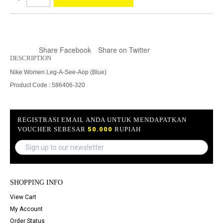
Share Facebook
Share on Twitter
DESCRIPTION
Nike Women Leg-A-See-Aop (Blue)
Product Code : 586406-320
REGISTRASI EMAIL ANDA UNTUK MENDAPATKAN
VOUCHER SEBESAR
50.000
RUPIAH
SHOPPING INFO
View Cart
My Account
Order Status