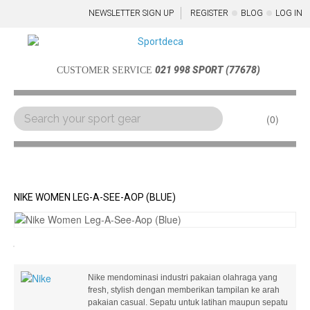
NEWSLETTER SIGN UP
REGISTER
BLOG
LOG IN
021 998 SPORT (77678)
CUSTOMER SERVICE
0
Menu
NIKE WOMEN LEG-A-SEE-AOP (BLUE)
Nike mendominasi industri pakaian olahraga yang
fresh, stylish dengan memberikan tampilan ke arah
pakaian casual. Sepatu untuk latihan maupun sepatu