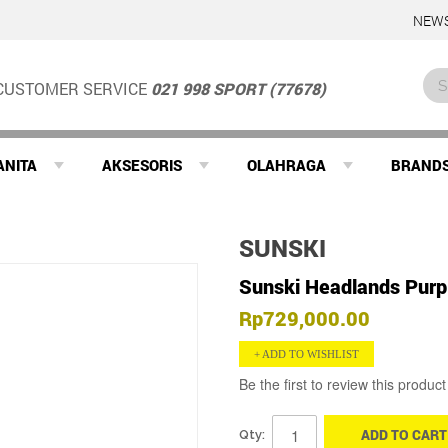
NEWS
CUSTOMER SERVICE
021 998 SPORT (77678)
ANITA
AKSESORIS
OLAHRAGA
BRAND
SUNSKI
Sunski Headlands Purp
Rp729,000.00
ADD TO WISHLIST
Be the first to review this product
ADD TO CART
Qty: