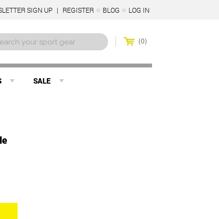
LETTER SIGN UP
REGISTER
BLOG
LOG IN
0
S
SALE
le