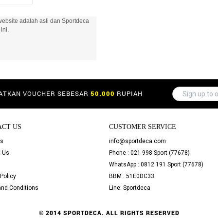
ebsite adalah asli dan Sportdeca
ini.
PATKAN VOUCHER SEBESAR
50.000
RUPIAH
ACT US
CUSTOMER SERVICE
Us
info@sportdeca.com
 Us
Phone : 021 998 Sport (77678)
WhatsApp : 0812 191 Sport (77678)
Policy
BBM : 51E0DC33
nd Conditions
Line: Sportdeca
© 2014 SPORTDECA. ALL RIGHTS RESERVED