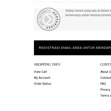
Setiap merek yang ada di dalam w
berwenang untuk menjual produk 
REGISTRASI EMAIL ANDA UNTUK MENDA
SHOPPING INFO
CONT
View Cart
About 
My Account
Contact
Order Status
FAQ
Privacy 
Terms a