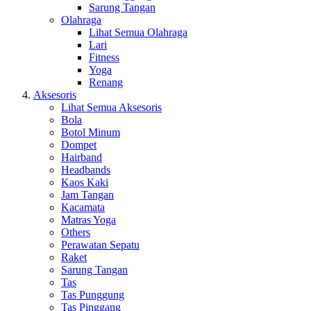
Sarung Tangan
Olahraga
Lihat Semua Olahraga
Lari
Fitness
Yoga
Renang
Aksesoris
Lihat Semua Aksesoris
Bola
Botol Minum
Dompet
Hairband
Headbands
Kaos Kaki
Jam Tangan
Kacamata
Matras Yoga
Others
Perawatan Sepatu
Raket
Sarung Tangan
Tas
Tas Punggung
Tas Pinggang