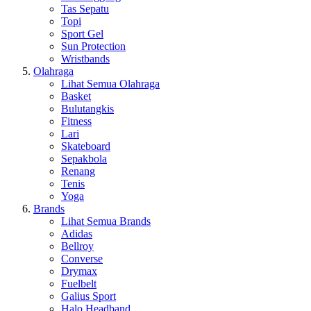
Tas Sepatu
Topi
Sport Gel
Sun Protection
Wristbands
Olahraga
Lihat Semua Olahraga
Basket
Bulutangkis
Fitness
Lari
Skateboard
Sepakbola
Renang
Tenis
Yoga
Brands
Lihat Semua Brands
Adidas
Bellroy
Converse
Drymax
Fuelbelt
Galius Sport
Halo Headband