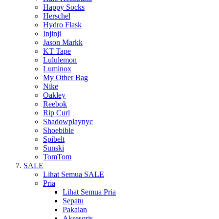
Happy Socks
Herschel
Hydro Flask
Injinji
Jason Markk
KT Tape
Lululemon
Luminox
My Other Bag
Nike
Oakley
Reebok
Rip Curl
Shadowplaynyc
Shoebible
Spibelt
Sunski
TomTom
SALE
Lihat Semua SALE
Pria
Lihat Semua Pria
Sepatu
Pakaian
Aksesoris