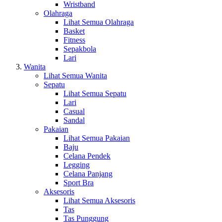
Wristband
Olahraga
Lihat Semua Olahraga
Basket
Fitness
Sepakbola
Lari
Wanita
Lihat Semua Wanita
Sepatu
Lihat Semua Sepatu
Lari
Casual
Sandal
Pakaian
Lihat Semua Pakaian
Baju
Celana Pendek
Legging
Celana Panjang
Sport Bra
Aksesoris
Lihat Semua Aksesoris
Tas
Tas Punggung