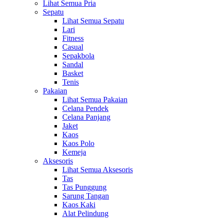
Lihat Semua Pria
Sepatu
Lihat Semua Sepatu
Lari
Fitness
Casual
Sepakbola
Sandal
Basket
Tenis
Pakaian
Lihat Semua Pakaian
Celana Pendek
Celana Panjang
Jaket
Kaos
Kaos Polo
Kemeja
Aksesoris
Lihat Semua Aksesoris
Tas
Tas Punggung
Sarung Tangan
Kaos Kaki
Alat Pelindung