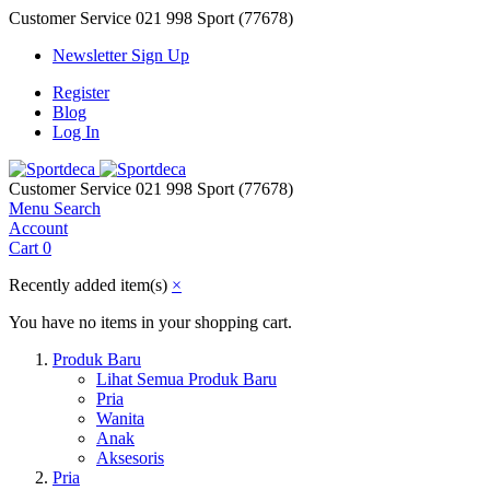
Customer Service
021 998 Sport (77678)
Newsletter Sign Up
Register
Blog
Log In
Customer Service
021 998 Sport (77678)
Menu
Search
Account
Cart
0
Recently added item(s)
×
You have no items in your shopping cart.
Produk Baru
Lihat Semua Produk Baru
Pria
Wanita
Anak
Aksesoris
Pria